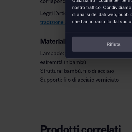
corrispondenti caratteri giapponesi.
Utilizziamo i cookie per perso
nostro traffico. Condividiamo 
Leggi l’articolo:
Lampade Vitra Akari Li
di analisi dei dati web, pubbl
tradizione artigianale
.
che hanno raccolto dal suo uti
Materiali
Rifiuta
Lampade: tradizionale carta
washi
, al
estremità in bambù
Struttura: bambù, filo di acciaio
Supporti: filo di acciaio verniciato
Prodotti correlati