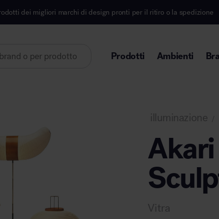
archi di design pronti per il ritiro o la spedizione
I
Prodotti
Ambienti
Br
Lorem ipsum dolor sit amet
illuminazione
/
Akari
Sculp
Area direzionale
Vitra