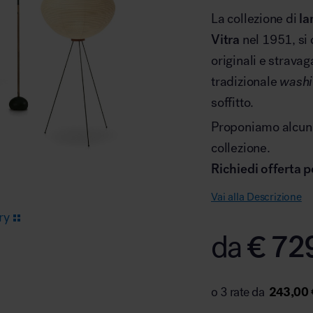
La collezione di
la
Vitra
nel 1951, si
Arredo area reception
originali e stravag
tradizionale
washi
soffitto.
Proponiamo alcuni 
collezione.
Area break
Richiedi offerta p
Vai alla Descrizione
ry
€
72
da
Area kids
243,00 