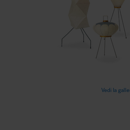
Illuminazione
Area riunione e convegni
Area lounge e attesa
Vedi la galle
MillerKnoll
Area outdoor