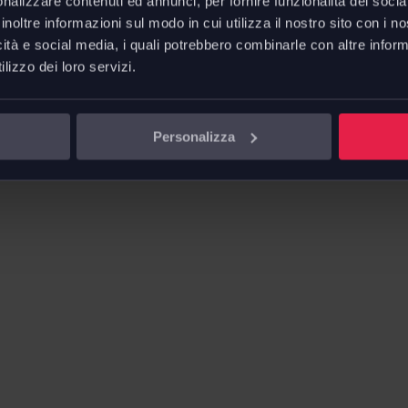
nalizzare contenuti ed annunci, per fornire funzionalità dei socia
inoltre informazioni sul modo in cui utilizza il nostro sito con i 
ght Sculptures, maestria e
icità e social media, i quali potrebbero combinarle con altre inform
lizzo dei loro servizi.
Personalizza
cuni modelli sono dotati di