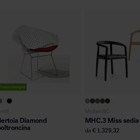
Pronta consegna
...
noll
Molteni&C
Bertoia Diamond
MHC.3 Miss sedia 
oltroncina
da
€
1.329,32