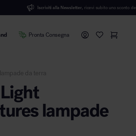
scriviti alla Newsletter,
ricevi subito uno sconto del 7%
and
Pronta Consegna
lampade da terra
 Light
tures lampade