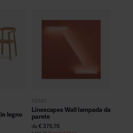
NEMO
muuto
Linescapes Wall lampada da
in legno
Fiber 
parete
gambe
da
€
375,76
da
€
39