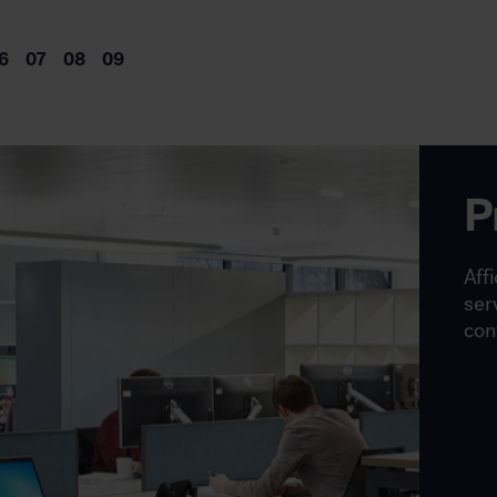
P
Affi
ser
con