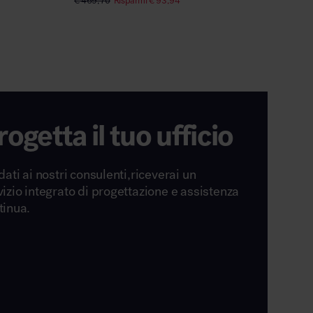
€
469,70
Risparmi
€
93,94
€
468,70
rogetta il tuo ufficio
dati ai nostri consulenti,riceverai un
vizio integrato di progettazione e assistenza
tinua.