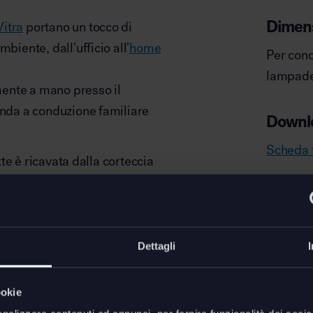
Dimens
Vitra
portano un tocco di
biente, dall’ufficio all’
home
Per cono
lampade 
ente a mano presso il
enda a conduzione familiare
Downl
Scheda 
atte è ricavata dalla corteccia
ra di bambù e in alcuni casi
d’acciaio con supporti
i di estremità in bambù.
Dettagli
res è garantita dal simbolo
ookie
gni prodotto
, che ricorda i