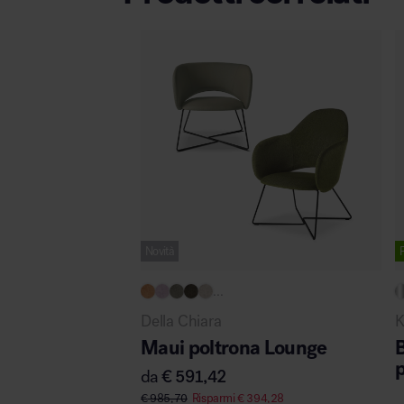
Novità
...
Della Chiara
K
Maui poltrona Lounge
p
da
€
591,42
€
985,70
Risparmi
€
394,28