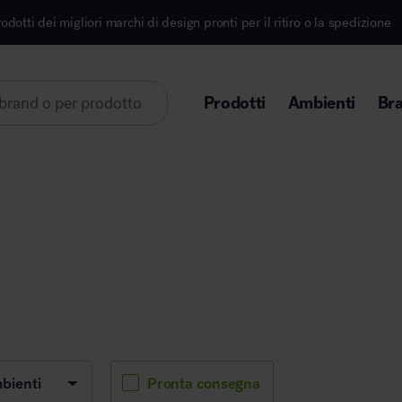
migliori marchi di design pronti per il ritiro o la spedizione
Prodotti
Ambienti
Br
Lorem ipsum dolor sit amet
Area direzionale
Pronta consegna