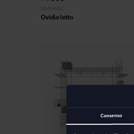
Molteni&C
Ovidio letto
Area hospitality
Consenso