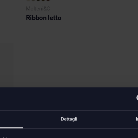
Molteni&C
Ribbon letto
Dettagli