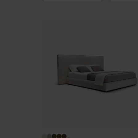
Illuminazione
Area riunione e convegni
Area lounge e attesa
MillerKnoll
Area outdoor
...