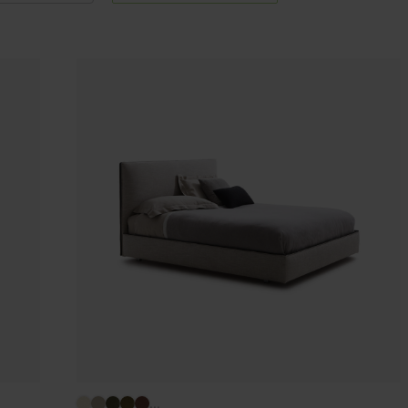
Arredo area reception
Area break
Area kids
...