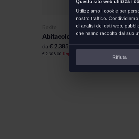
Questo sito web utilizza i c
Utilizziamo i cookie per perso
nostro traffico. Condividiamo 
di analisi dei dati web, pubbl
Rexite
che hanno raccolto dal suo uti
Abitacolo multifunzionale
da
€
2.385,10
€
2.806,00
Risparmi
€
420,90
Rifiuta