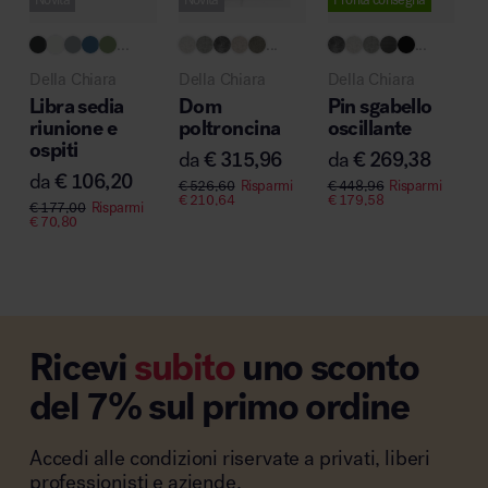
...
...
...
Della Chiara
Della Chiara
Della Chiara
Libra sedia
Dom
Pin sgabello
riunione e
poltroncina
oscillante
ospiti
da
€
315,96
da
€
269,38
da
€
106,20
€
526,60
Risparmi
€
448,96
Risparmi
€
210,64
€
179,58
€
177,00
Risparmi
€
70,80
Ricevi
subito
uno sconto
del 7% sul primo ordine
Accedi alle condizioni riservate a privati, liberi
professionisti e aziende.