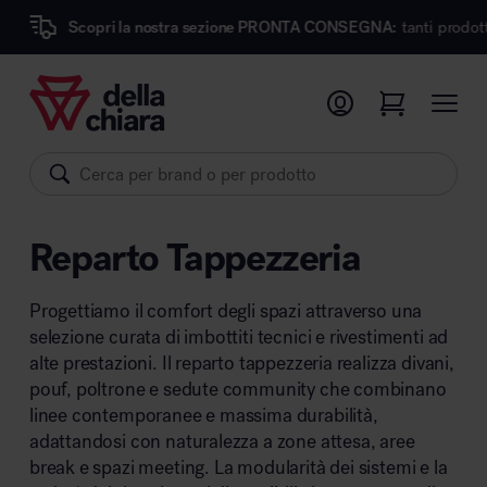
pri la nostra sezione PRONTA CONSEGNA:
tanti prodotti dei migliori 
Prodotti
Ambienti
Brand
Reparto Tappezzeria
Pronta Consegna
Progettiamo il comfort degli spazi attraverso una
Sedute
selezione curata di imbottiti tecnici e rivestimenti ad
Arredi
alte prestazioni. Il reparto tappezzeria realizza divani,
Arredo area operativa
Pareti divisorie
pouf, poltrone e sedute community che combinano
linee contemporanee e massima durabilità,
Comfort acustico
adattandosi con naturalezza a zone attesa, aree
Accessori
break e spazi meeting. La modularità dei sistemi e la
Illuminazione