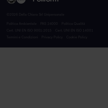
©2026 Della Chiara Srl Unipersonale
Politica Ambientale
PAS 24000
Politica Qualità
Cert. UNI EN ISO 9001:2015
Cert. UNI EN ISO 14001
Termini e Condizioni
Privacy Policy
Cookie Policy