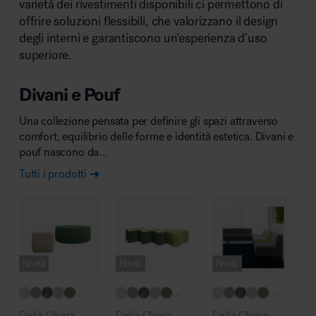
varietà dei rivestimenti disponibili ci permettono di
offrire soluzioni flessibili, che valorizzano il design
degli interni e garantiscono un’esperienza d’uso
Area riunione e convegni
superiore.
Divani e Pouf
Una collezione pensata per definire gli spazi attraverso
comfort, equilibrio delle forme e identità estetica. Divani e
pouf nascono da…
Area lounge e attesa
Tutti i prodotti
Novità
Novità
Novità
Area outdoor
...
...
...
Della Chiara
Della Chiara
Della Chiara