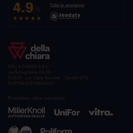
4.9
Tutte le recensioni
/5
DELLA CHIARA S.R.L.
via Selvagrossa 24/26
61010 - Loc. Case Bruciate - Tavullia (PU)
CF/P.IVA 02678460417
Rivenditore online autorizzato