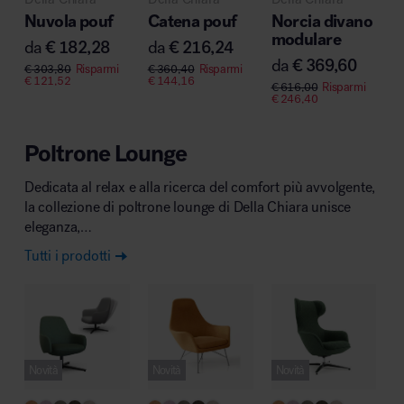
Nuvola pouf
Catena pouf
Norcia divano
modulare
da
€
182,28
da
€
216,24
da
€
369,60
€
303,80
Risparmi
€
360,40
Risparmi
€
121,52
€
144,16
€
616,00
Risparmi
Area hospitality
€
246,40
Poltrone Lounge
Dedicata al relax e alla ricerca del comfort più avvolgente,
la collezione di poltrone lounge di Della Chiara unisce
eleganza,…
Tutti i prodotti
Novità
Novità
Novità