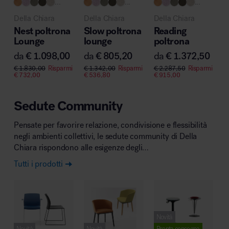
...
...
...
MillerKnoll
Della Chiara
Della Chiara
Della Chiara
Nest poltrona
Slow poltrona
Reading
Lounge
lounge
poltrona
da
€
1.098,00
da
€
805,20
da
€
1.372,50
€
1.830,00
Risparmi
€
1.342,00
Risparmi
€
2.287,50
Risparmi
€
732,00
€
536,80
€
915,00
Sedute Community
Pensate per favorire relazione, condivisione e flessibilità
negli ambienti collettivi, le sedute community di Della
Chiara rispondono alle esigenze degli…
Tutti i prodotti
Novità
Novità
Novità
Pronta consegna