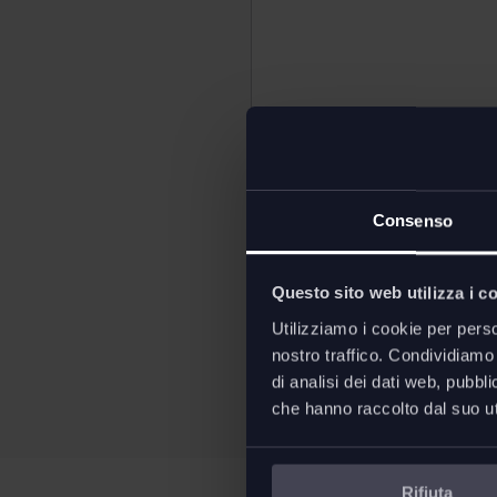
Area hospitality
Ho letto e accetto l'
informa
Consenso
Desidero iscrivermi alla n
Questo sito web utilizza i c
Utilizziamo i cookie per perso
Invia la tua richiesta
nostro traffico. Condividiamo 
di analisi dei dati web, pubbl
che hanno raccolto dal suo uti
Rifiuta