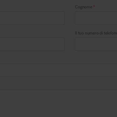
Cognome
*
Arredo area reception
Il tuo numero di telefo
Area break
Area kids