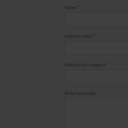
Illuminazione
Nome
*
Area riunione e convegni
Indirizzo email
*
Indirizzo di consegna
*
Area lounge e attesa
MillerKnoll
Note (opzionali)
Area outdoor