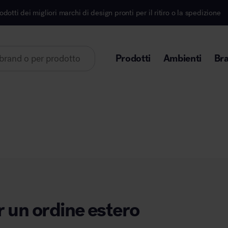
igliori marchi di design pronti per il ritiro o la spedizione
Prodotti
Ambienti
Br
Lorem ipsum dolor sit amet
Area direzionale
r un ordine estero