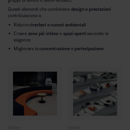
gruppi di lavoro o tavoli tematici.
Questi elementi che combinano
design e prestazioni
contribuiscono a:
Ridurre
riverberi e rumori ambientali
Creare
zone più intime
o
spazi aperti
secondo le
esigenze
Migliorare la
concentrazione
e
partecipazione
UniFor
UniFor