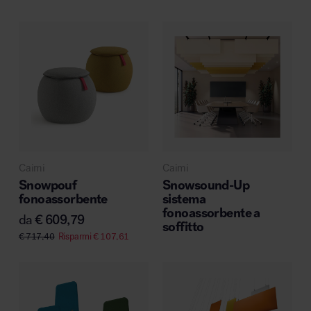
Caimi
Caimi
Snowpouf
Snowsound-Up
fonoassorbente
sistema
fonoassorbente a
da
€
609,79
soffitto
€
717,40
Risparmi
€
107,61