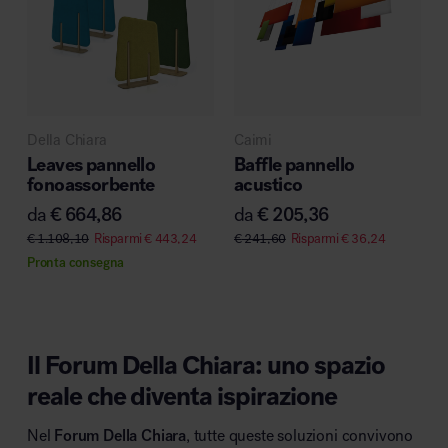
Della Chiara
Caimi
Leaves pannello
Baffle pannello
fonoassorbente
acustico
da
€
664,86
da
€
205,36
€
1.108,10
Risparmi
€
443,24
€
241,60
Risparmi
€
36,24
Pronta consegna
Il Forum Della Chiara: uno spazio
reale che diventa ispirazione
Nel
Forum Della Chiara
, tutte queste soluzioni convivono