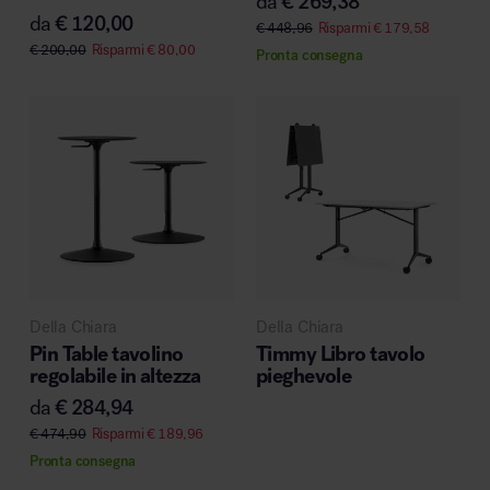
da
€
269,38
da
€
120,00
€
448,96
Risparmi
€
179,58
€
200,00
Risparmi
€
80,00
Pronta consegna
Della Chiara
Della Chiara
Pin Table tavolino
Timmy Libro tavolo
regolabile in altezza
pieghevole
da
€
284,94
€
474,90
Risparmi
€
189,96
Pronta consegna