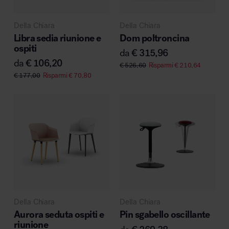
Della Chiara
Della Chiara
Libra sedia riunione e
Dom poltroncina
ospiti
da
€
315,96
da
€
106,20
€
526,60
Risparmi
€
210,64
€
177,00
Risparmi
€
70,80
Della Chiara
Della Chiara
Aurora seduta ospiti e
Pin sgabello oscillante
riunione