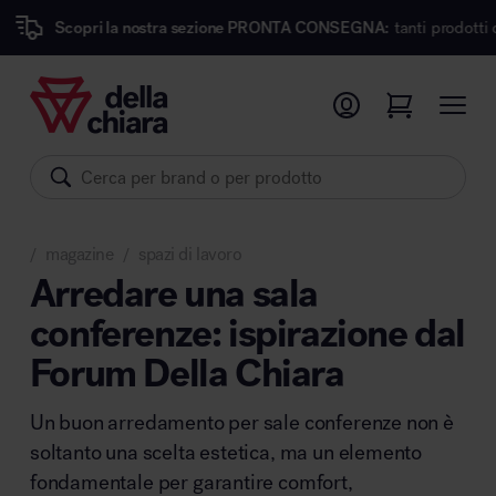
i la nostra sezione PRONTA CONSEGNA:
tanti prodotti dei migliori ma
Prodotti
Ambienti
Brand
magazine
spazi di lavoro
Pronta Consegna
/
/
Arredare una sala
conferenze: ispirazione dal
Sedute
Forum Della Chiara
Arredi
Arredo area operativa
Pareti divisorie
Un buon arredamento per sale conferenze non è
Comfort acustico
soltanto una scelta estetica, ma un elemento
Accessori
fondamentale per garantire comfort,
Illuminazione