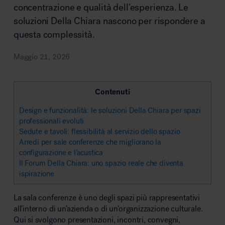
concentrazione e qualità dell’esperienza. Le
soluzioni Della Chiara nascono per rispondere a
Area riunione e convegni
questa complessità.
Maggio 21, 2026
Contenuti
Design e funzionalità: le soluzioni Della Chiara per spazi
Area lounge e attesa
professionali evoluti
Sedute e tavoli: flessibilità al servizio dello spazio
Arredi per sale conferenze che migliorano la
configurazione e l’acustica
Il Forum Della Chiara: uno spazio reale che diventa
ispirazione
Area outdoor
La sala conferenze è uno degli spazi più rappresentativi
all’interno di un’azienda o di un’organizzazione culturale.
Qui si svolgono presentazioni, incontri, convegni,