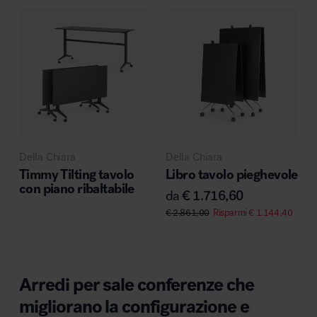
Della Chiara
Della Chiara
Timmy Tilting tavolo
Libro tavolo pieghevole
con piano ribaltabile
da
€
1.716,60
€
2.861,00
Risparmi
€
1.144,40
Arredi per sale conferenze che
migliorano la configurazione e