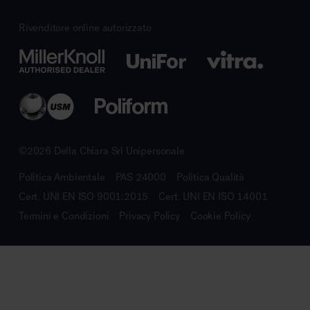
Rivenditore online autorizzato
©2026 Della Chiara Srl Unipersonale
Politica Ambientale
PAS 24000
Politica Qualità
Cert. UNI EN ISO 9001:2015
Cert. UNI EN ISO 14001
Termini e Condizioni
Privacy Policy
Cookie Policy