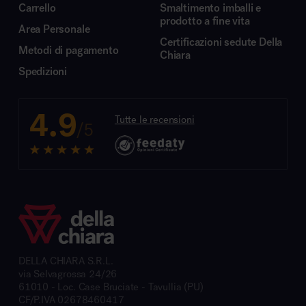
Carrello
Smaltimento imballi e
prodotto a fine vita
Area Personale
Certificazioni sedute Della
Metodi di pagamento
Chiara
Spedizioni
4.9
Tutte le recensioni
/5
DELLA CHIARA S.R.L.
via Selvagrossa 24/26
61010 - Loc. Case Bruciate - Tavullia (PU)
CF/P.IVA 02678460417