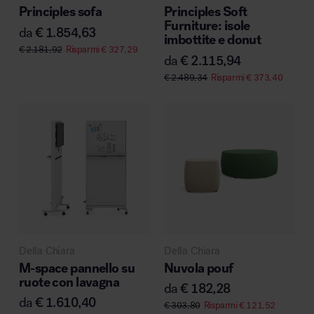
Principles sofa
Principles Soft
Furniture: isole
da
€
1.854,63
imbottite e donut
€
2.181,92
Risparmi
€
327,29
da
€
2.115,94
€
2.489,34
Risparmi
€
373,40
Della Chiara
Della Chiara
M-space pannello su
Nuvola pouf
ruote con lavagna
da
€
182,28
da
€
1.610,40
€
303,80
Risparmi
€
121,52