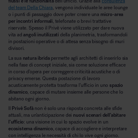
flussi e le funzionalità
dell’ufficio. Grazie alla
consulenza
del team Della Chiara
, vengono individuate le aree lounge
o i punti di passaggio dove poter creare una
micro-area
per incontri informali
, telefonate o brevi trattative
riservate. Spesso il Privè viene utilizzato per dare nuova
vita ad
angoli inutilizzati
della planimetria, trasformandoli
in postazioni operative o di attesa senza bisogno di muri
divisori.
La sua
natura ibrida
permette agli architetti di inserirlo sia
nella fase di concept iniziale, sia come soluzione efficace
in corso d’opera per correggere criticità acustiche o di
privacy emerse. Questa postazione di lavoro
acusticamente protetta trasforma l’ufficio in uno
spazio
dinamico
, capace di mutare insieme alle persone che lo
abitano ogni giorno.
Il
Privè Sofà
non è solo una risposta concreta alle sfide
attuali, ma un’anticipazione dei
nuovi scenari dell’abitare
l’ufficio
: una visione in cui lo spazio evolve in un
ecosistema dinamico
, capace di accogliere e interpretare
con intelligenza le necessità di chi lo vive ogni giorno.