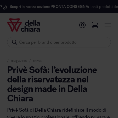
la nostra sezione PRONTA CONSEGNA:
tanti prodotti dei migliori marc
Prodotti
Ambienti
Brand
magazine
news
Pronta Consegna
/
/
Privè Sofà: l’evoluzione
della riservatezza nel
Sedute
design made in Della
Arredi
Arredo area operativa
Pareti divisorie
Chiara
Comfort acustico
Privè Sofà di Della Chiara ridefinisce il modo di
Accessori
vivere lo spazio professionale, offrendo privacy e
Illuminazione