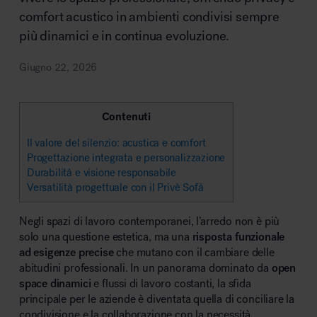
comfort acustico in ambienti condivisi sempre
più dinamici e in continua evoluzione.
Area riunione e convegni
Giugno 22, 2026
Contenuti
Il valore del silenzio: acustica e comfort
Progettazione integrata e personalizzazione
Area lounge e attesa
Durabilità e visione responsabile
Versatilità progettuale con il Privè Sofà
Negli spazi di lavoro contemporanei, l’arredo non è più
solo una questione estetica, ma una
risposta funzionale
ad esigenze precise
che mutano con il cambiare delle
abitudini professionali. In un panorama dominato da
open
Area outdoor
space dinamici
e flussi di lavoro costanti, la sfida
principale per le aziende è diventata quella di conciliare la
condivisione e la collaborazione con la necessità,