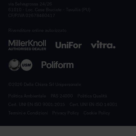
via Selvagrossa 24/26
61010 - Loc. Case Bruciate - Tavullia (PU)
CF/P.IVA 02678460417
Rivenditore online autorizzato
©2026 Della Chiara Srl Unipersonale
Politica Ambientale
PAS 24000
Politica Qualità
Cert. UNI EN ISO 9001:2015
Cert. UNI EN ISO 14001
Termini e Condizioni
Privacy Policy
Cookie Policy