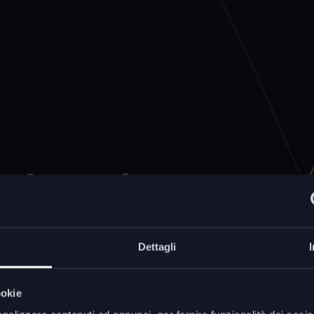
valore ai
e attrarne
Dettagli
ookie