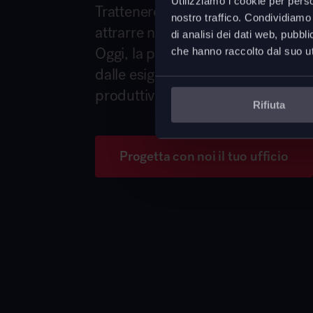
Utilizziamo i cookie per perso
Trattenere e valorizzare i talenti c
nostro traffico. Condividiamo 
attrarre nuove risorse è possibile 
di analisi dei dati web, pubbl
Oggi, la progettazione degli ambie
che hanno raccolto dal suo uti
dalle esigenze dei lavoratori, per f
produttività.
Rifiuta
Progetta con noi il tuo ufficio