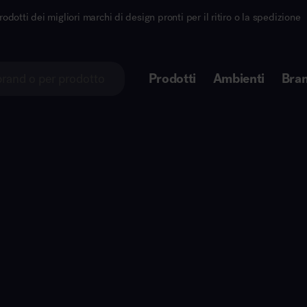
gliori marchi di design pronti per il ritiro o la spedizione
Prodotti
Ambienti
Bra
Lorem ipsum dolor sit amet
Area direzionale