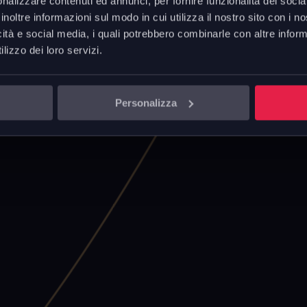
nalizzare contenuti ed annunci, per fornire funzionalità dei socia
he lavorano al tuo fianco e
inoltre informazioni sul modo in cui utilizza il nostro sito con i 
anche grazie a nuovi spazi.
icità e social media, i quali potrebbero combinarle con altre inform
nti di lavoro parte proprio
lizzo dei loro servizi.
avorirne il benessere e la
Personalizza