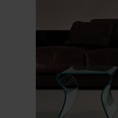
Illuminazione
Area riunione e convegni
Area lounge e attesa
MillerKnoll
Area outdoor