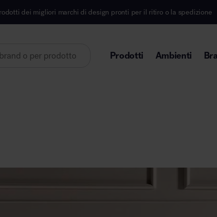
iori marchi di design pronti per il ritiro o la spedizione
Prodotti
Ambienti
Br
Lorem ipsum dolor sit amet
Area direzionale