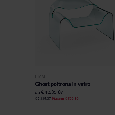
FIAM
Ghost poltrona in vetro
da
€
4.535,07
€
5.335,37
Risparmi
€
800,30