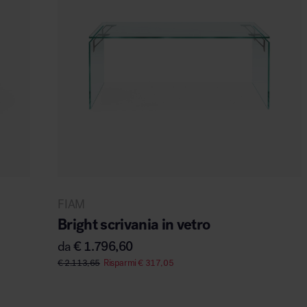
FIAM
Bright scrivania in vetro
da
€
1.796,60
€
2.113,65
Risparmi
€
317,05