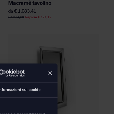
Macramè tavolino
da
€
1.083,41
€
1.274,60
Risparmi
€
191,19
Informazioni sui cookie