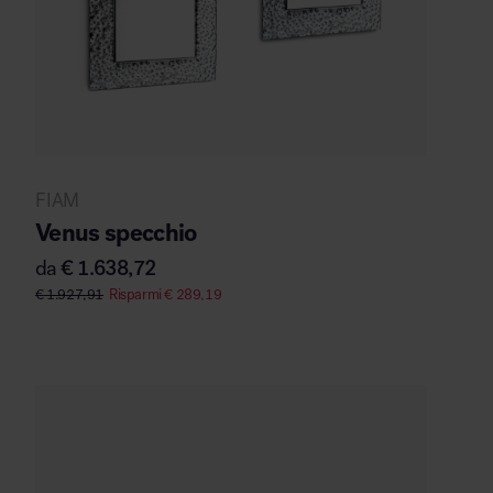
FIAM
Venus specchio
da
€
1.638,72
€
1.927,91
Risparmi
€
289,19