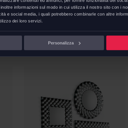
nalizzare contenuti ed annunci, per fornire funzionalità dei socia
inoltre informazioni sul modo in cui utilizza il nostro sito con i 
icità e social media, i quali potrebbero combinarle con altre inform
lizzo dei loro servizi.
FIAM
Mirage specchio
da
€
370,21
Personalizza
€
435,54
Risparmi
€
65,33