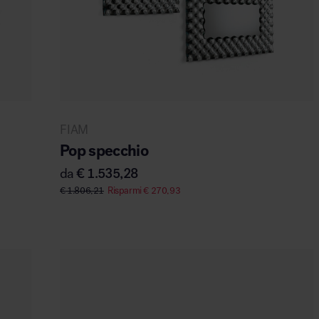
FIAM
Pop specchio
da
€
1.535,28
€
1.806,21
Risparmi
€
270,93