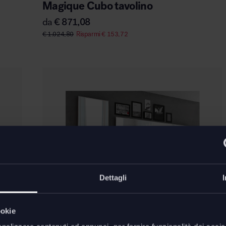
Magique Cubo tavolino
da
€
871,08
€
1.024,80
Risparmi
€
153,72
Dettagli
ookie