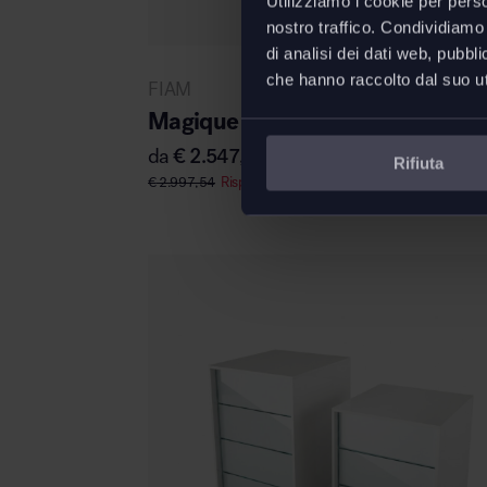
Utilizziamo i cookie per perso
nostro traffico. Condividiamo 
di analisi dei dati web, pubbl
che hanno raccolto dal suo uti
FIAM
Magique Totem contenitore
da
€
2.547,91
Rifiuta
€
2.997,54
Risparmi
€
449,63