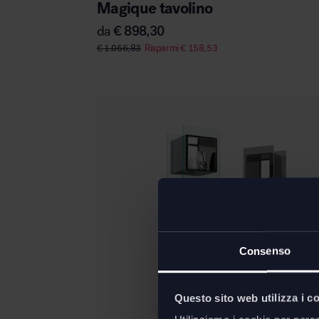
Magique tavolino
da
€
898,30
€
1.056,83
Risparmi
€
158,53
Consenso
Questo sito web utilizza i c