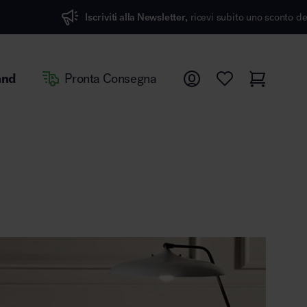
Iscriviti alla Newsletter,
ricevi subito uno sconto del 7%
and
Pronta Consegna