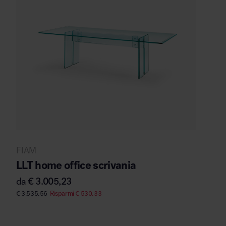
FIAM
LLT home office scrivania
da
€
3.005,23
€
3.535,56
Risparmi
€
530,33