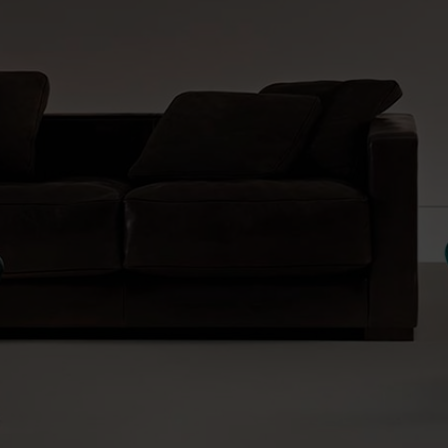
Arredo area reception
Area break
Area kids