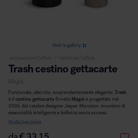
Area riunione e convegni
Vedi la gallery
accessori per l'ufficio
cestini per l'ufficio
/
Trash cestino gettacarte
Area lounge e attesa
Magis
Funzionale, discreto, sorprendentemente elegante:
Trash
è il
cestino gettacarte
firmato
Magis
e progettato nel
2005 dal celebre designer
Jasper Morrison
, sinonimo di
essenzialità intelligente e bellezza senza eccessi.
Area outdoor
Vai alla Descrizione
da
€
33,15