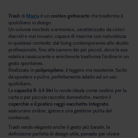
MillerKnoll
Trash
di
Magis
è un
cestino gettacarte
che trasforma il
quotidiano in design.
Un volume morbido e armonico, caratterizzato da colori
discreti e mai invasivi, capace di inserirsi con naturalezza
in qualsiasi contesto: dal living contemporaneo allo studio
professionale, fino alle camere dei più piccoli, dove la sua
estetica rassicurante e amichevole trasforma l’ordine in un
gesto spontaneo.
Realizzato in
polipropilene
, è leggero ma resistente, facile
da spostare e pulire, perfettamente adatto ad un uso
quotidiano.
La
capacità 6–14 litri
lo rende ideale come cestino per la
carta o per piccole raccolte domestiche, mentre il
coperchio e il pratico reggi-sacchetto integrato
assicurano ordine, igiene e una gestione pulita del
contenuto.
Trash rende elegante anche il gesto più banale, la
definizione perfetta di design utile, pensato per vivere