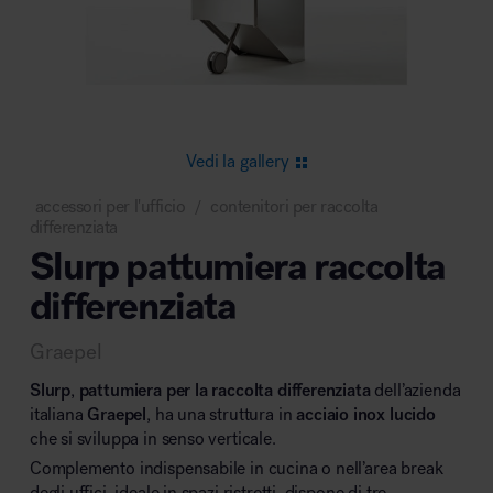
Area riunione e convegni
Vedi la gallery
accessori per l'ufficio
contenitori per raccolta
/
differenziata
Area lounge e attesa
Slurp pattumiera raccolta
differenziata
Graepel
Slurp
,
pattumiera per la raccolta differenziata
dell’azienda
italiana
Graepel
, ha una struttura in
acciaio inox lucido
Area outdoor
che si sviluppa in senso verticale.
Complemento indispensabile in cucina o nell’area break
degli uffici, ideale in spazi ristretti, dispone di tre