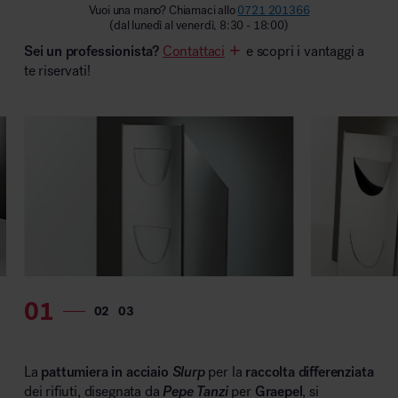
Vuoi una mano? Chiamaci allo
0721 201366
MillerKnoll
(dal lunedì al venerdì, 8:30 - 18:00)
Sei un professionista?
Contattaci
e scopri i vantaggi a
te riservati!
La
pattumiera in acciaio
Slurp
per la
raccolta differenziata
dei rifiuti, disegnata da
Pepe Tanzi
per
Graepel
, si