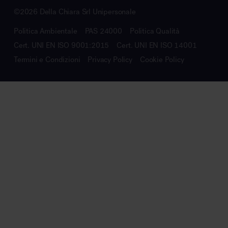
©2026 Della Chiara Srl Unipersonale
Politica Ambientale
PAS 24000
Politica Qualità
Cert. UNI EN ISO 9001:2015
Cert. UNI EN ISO 14001
Termini e Condizioni
Privacy Policy
Cookie Policy