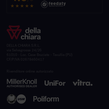
DELLA CHIARA S.R.L.
via Selvagrossa 24/26
61010 - Loc. Case Bruciate - Tavullia (PU)
CF/P.IVA 02678460417
Rivenditore online autorizzato