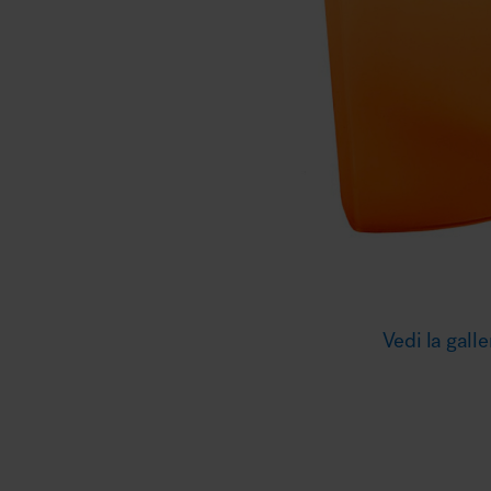
Illuminazione
Area riunione e convegni
Area lounge e attesa
Vedi la galle
MillerKnoll
Area outdoor