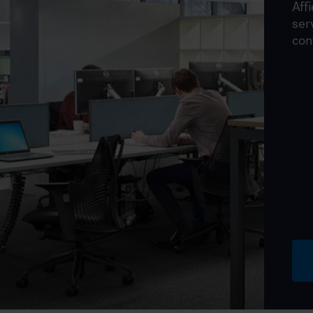
Affi
ser
con