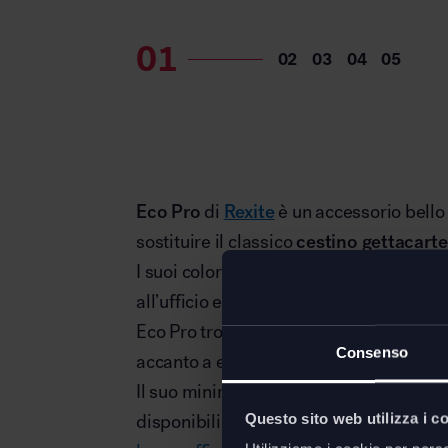
Eco Pro
di
Rexite
è un accessorio bello
sostituire il classico
cestino gettacarte
I suoi colori traslucidi e la sua base tri
all’ufficio e allo studio un piacevole t
Eco Pro trova facilmente la sua collocaz
Consenso
accanto a essa.
Il suo minimalismo, il suo design partic
Questo sito web utilizza i c
disponibili lo rendono adatto praticam