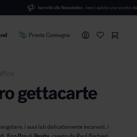
viti alla Newsletter,
ricevi subito uno sconto del 7%
and
Pronta Consegna
fficio
ro gettacarte
angolare, i suoi lati delicatamente incurvati, i
idi,
Eco Pro
di
Rexite
, creato da
Raul Barbieri
,