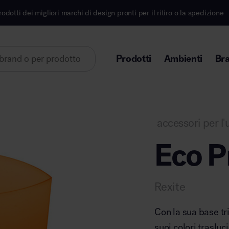
i di design pronti per il ritiro o la spedizione
Iscri
Prodotti
Ambienti
Br
Lorem ipsum dolor sit amet
accessori per l'u
Eco P
Area direzionale
Rexite
Con la sua base tri
suoi colori trasluc