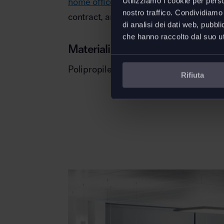
home office
,
uffici operativi
,
uffici direz
Utilizziamo i cookie per perso
nostro traffico. Condividiamo 
contract, ambienti
hospitality
, caffetter
di analisi dei dati web, pubbl
che hanno raccolto dal suo uti
Materiali
Polipropilene
Rifiuta