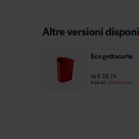
Altre versioni disponi
Area hospitality
Eco gettacarte
da
€ 20.74
€ 24.40
15% in meno