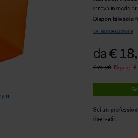
innova in modo ori
Disponibile solo 
Arredo area reception
Vai alla Descrizione
€
18,
da
€
22,20
Risparmi
€
Area break
Sc
ry
Sei un profession
riservati!
Area kids