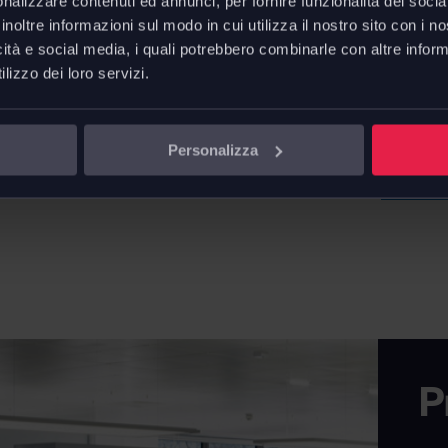
ionali
,
sale meeting
, spazi
nalizzare contenuti ed annunci, per fornire funzionalità dei socia
inoltre informazioni sul modo in cui utilizza il nostro sito con i 
ie,
reception
e
aree relax
.
icità e social media, i quali potrebbero combinarle con altre inform
lizzo dei loro servizi.
L. 28 - 
Downl
Personalizza
Scheda t
P