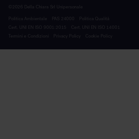
©2026 Della Chiara Srl Unipersonale
Politica Ambientale
PAS 24000
Politica Qualità
Cert. UNI EN ISO 9001:2015
Cert. UNI EN ISO 14001
Termini e Condizioni
Privacy Policy
Cookie Policy