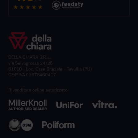
DELLA CHIARA S.R.L.
via Selvagrossa 24/26
61010 - Loc. Case Bruciate - Tavullia (PU)
CF/P.IVA 02678460417
Rivenditore online autorizzato