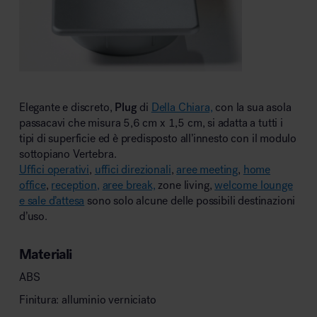
MillerKnoll
Elegante e discreto,
Plug
di
Della Chiara,
con la sua asola
passacavi che misura 5,6 cm x 1,5 cm, si adatta a tutti i
tipi di superficie ed è predisposto all’innesto con il modulo
sottopiano Vertebra.
Uffici operativi
,
uffici direzionali
,
aree meeting
,
home
office
,
reception,
aree break,
zone living,
welcome lounge
e sale d’attesa
sono solo alcune delle possibili destinazioni
d’uso.
Materiali
ABS
Finitura: alluminio verniciato