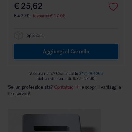
€
25,62
€
42,70
Risparmi
€
17,08
Area hospitality
Spedito in
Aggiungi al Carrello
Vuoi una mano? Chiamaci allo
0721 201366
(dal lunedì al venerdì, 8:30 - 18:00)
Sei un professionista?
Contattaci
e scopri i vantaggi a
te riservati!