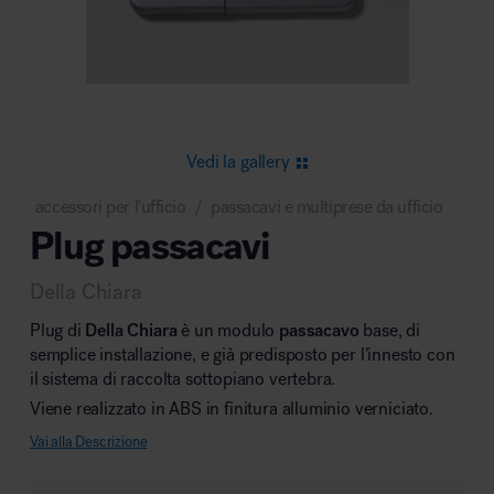
Area riunione e convegni
Vedi la gallery
accessori per l'ufficio
passacavi e multiprese da ufficio
/
Plug passacavi
Area lounge e attesa
Della Chiara
Plug
di
Della Chiara
è un modulo
passacavo
base, di
semplice installazione, e già predisposto per l’innesto con
il sistema di raccolta sottopiano vertebra.
Viene realizzato in ABS in finitura alluminio verniciato.
Area outdoor
Vai alla Descrizione