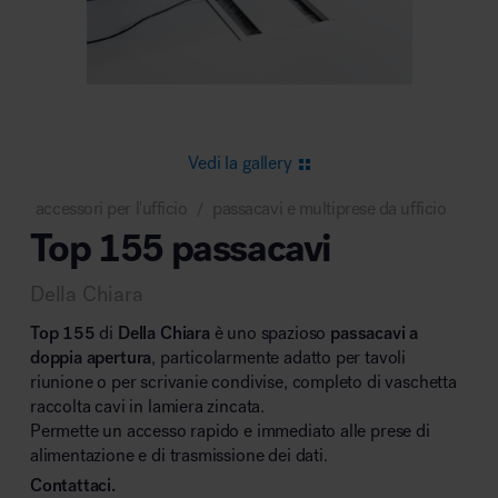
Area riunione e convegni
Vedi la gallery
accessori per l'ufficio
passacavi e multiprese da ufficio
/
Top 155 passacavi
Area lounge e attesa
Della Chiara
Top 155
di
Della Chiara
è uno spazioso
passacavi a
doppia apertura
, particolarmente adatto per tavoli
riunione o per scrivanie condivise, completo di vaschetta
raccolta cavi in lamiera zincata.
Area outdoor
Permette un accesso rapido e immediato alle prese di
alimentazione e di trasmissione dei dati.
Contattaci.