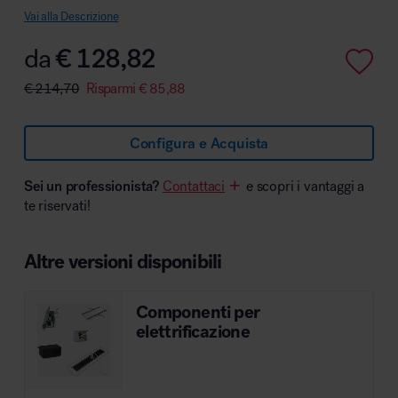
Vai alla Descrizione
da
€
128,82
€
214,70
Risparmi
€
85,88
Area hospitality
Configura e Acquista
Sei un professionista?
Contattaci
e scopri i vantaggi a
te riservati!
Altre versioni disponibili
Componenti per
elettrificazione