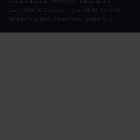
Politica Ambientale
PAS 24000
Politica Qualità
Cert. UNI EN ISO 9001:2015
Cert. UNI EN ISO 14001
Termini e Condizioni
Privacy Policy
Cookie Policy