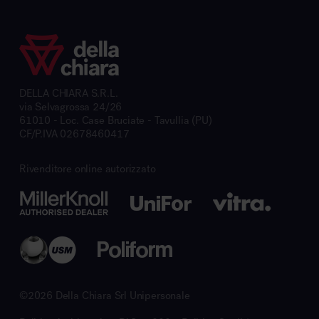
DELLA CHIARA S.R.L.
via Selvagrossa 24/26
61010 - Loc. Case Bruciate - Tavullia (PU)
CF/P.IVA 02678460417
Rivenditore online autorizzato
©2026 Della Chiara Srl Unipersonale