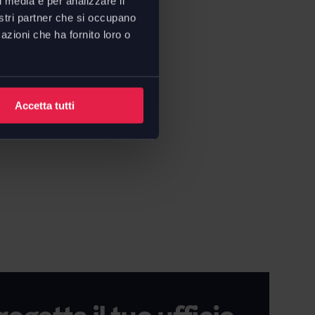
l media e per analizzare il
nostri partner che si occupano
azioni che ha fornito loro o
Accetta tutti