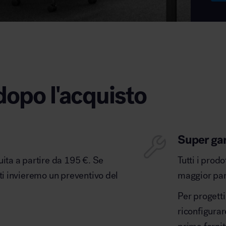
dopo l'acquisto
Super ga
uita a partire da 195 €. Se
Tutti i prod
 ti invieremo un preventivo del
maggior part
Per progetti
riconfigurar