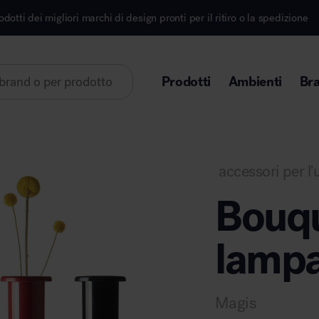
rchi di design pronti per il ritiro o la spedizione
Is
Prodotti
Ambienti
Br
Lorem ipsum dolor sit amet
accessori per l'u
Bouqu
lampa
Area direzionale
Magis