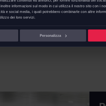
nalizzare contenuti ed annunci, per fornire funzionalità dei socia
ma USB 5V 1Amp.
inoltre informazioni sul modo in cui utilizza il nostro sito con i 
ge
e
aree relax
sono solo
icità e social media, i quali potrebbero combinarle con altre inform
d’uso.
lizzo dei loro servizi.
Personalizza
)