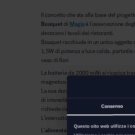
Il concetto che sta alla base del proget
Bouquet
di
Magis
è l’osservazione deg
decorano i tavoli dei ristoranti.
Bouquet racchiude in un unico oggetto
1,5W di potenza a luce calda, portatile s
vaso di fiori.
La batteria da 2000 mAh si ricarica tr
magnetico posto sotto la base.
La sua durata dipende dall’intensità de
di intensità, 10 ore al 60%, 14 ore al 3
Consenso
richiede circa 4 ore.
L’interruttore è touch con funzione dim
Questo sito web utilizza i c
L’
alimentatore non è incluso
ed è possib