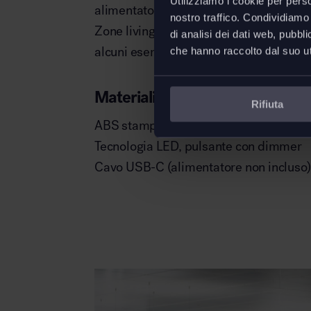
Utilizziamo i cookie per perso
alimentatori plug-in con uscita mini
nostro traffico. Condividiamo 
Zone living, spazi
hospitality
,
aree loun
di analisi dei dati web, pubbl
alcuni esempi di possibili destinazioni 
che hanno raccolto dal suo uti
Materiali
Rifiuta
ABS stampato ad iniezione
Tecnologia LED, pulsante con dimmer
Cavo USB-C (alimentatore non incluso