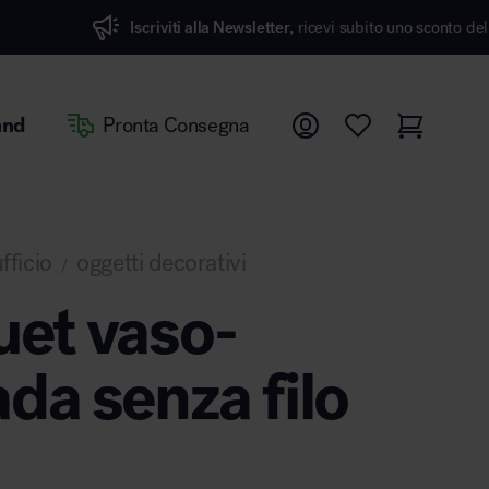
criviti alla Newsletter,
ricevi subito uno sconto del 7%
and
Pronta Consegna
fficio
oggetti decorativi
/
et vaso-
da senza filo