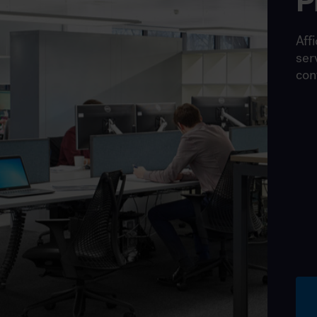
P
Affi
ser
con