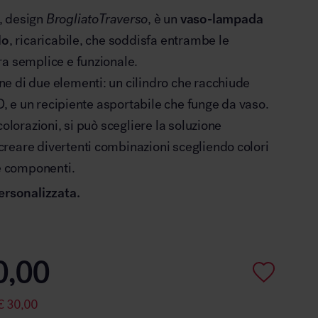
, design
BrogliatoTraverso
, è un
vaso-lampada
lo
, ricaricabile, che soddisfa entrambe le
a semplice e funzionale.
e di due elementi: un cilindro che racchiude
ED, e un recipiente asportabile che funge da vaso.
colorazioni, si può scegliere la soluzione
reare divertenti combinazioni scegliendo colori
ue componenti.
ersonalizzata.
0,00
€
30,00