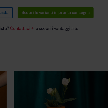
uista
Scopri le varianti in pronta consegna
ista?
Contattaci
e scopri i vantaggi a te