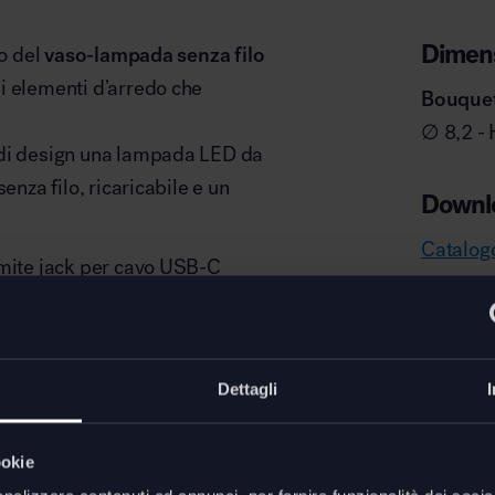
Dimens
to del
vaso-lampada senza filo
li elementi d’arredo che
Bouque
∅ 8,2 - 
 di design una lampada LED da
enza filo, ricaricabile e un
Downl
Catalog
amite jack per cavo USB-C
lla regolazione: 6 ore al 100%
0% e la ricarica completa
Dettagli
mer.
ookie
ile utilizzare tutti gli