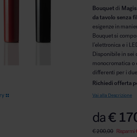
Bouquet
di
Magis
da tavolo senza fi
Arredo area reception
esigenze in manier
Bouquet si compon
l’elettronica e i L
Disponibile in sei 
monocromatica o c
Area break
differenti per i d
Richiedi offerta p
ry
Vai alla Descrizione
€
17
da
Area kids
€
200,00
Risparmi