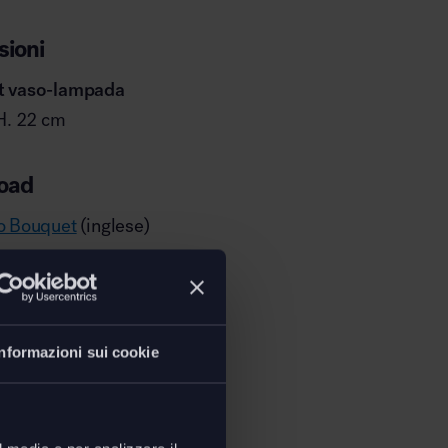
ioni
t vaso-lampada
H. 22 cm
oad
o Bouquet
(inglese)
Informazioni sui cookie