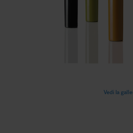
Illuminazione
Area riunione e convegni
Area lounge e attesa
Vedi la galle
MillerKnoll
Area outdoor