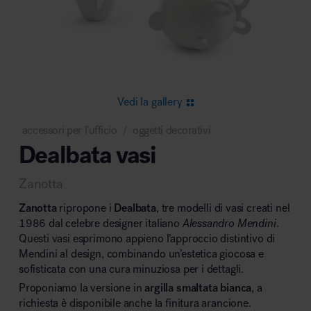
Area riunione e convegni
Vedi la gallery
accessori per l'ufficio
oggetti decorativi
/
Dealbata vasi
Area lounge e attesa
Zanotta
Zanotta
ripropone i
Dealbata
, tre modelli di vasi creati nel
1986 dal celebre designer italiano
Alessandro Mendini
.
Questi vasi esprimono appieno l’approccio distintivo di
Mendini al design, combinando un’estetica giocosa e
Area outdoor
sofisticata con una cura minuziosa per i dettagli.
Proponiamo la versione in
argilla smaltata bianca
, a
richiesta è disponibile anche la finitura arancione.