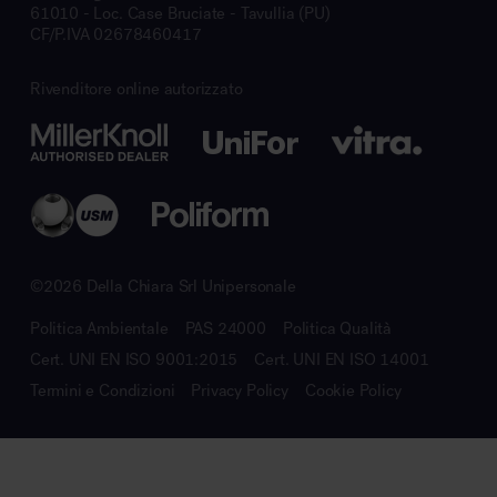
61010 - Loc. Case Bruciate - Tavullia (PU)
CF/P.IVA 02678460417
Rivenditore online autorizzato
©2026 Della Chiara Srl Unipersonale
Politica Ambientale
PAS 24000
Politica Qualità
Cert. UNI EN ISO 9001:2015
Cert. UNI EN ISO 14001
Termini e Condizioni
Privacy Policy
Cookie Policy