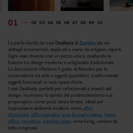
MillerKnoll
La particolarità dei vasi
Dealbata
di
Zanotta
sta nei
dettagli ornamentali, applicati a mano da artigiani esperti.
Ogni vaso diventa così un pezzo unico, esaltando la
fusione tra design moderno e artigianato tradizionale.
Le decorazioni riflettono il gusto di Mendini per la
commistione tra arte e oggetti quotidiani, trasformando
oggetti funzionali in vere opere d’arte.
I vasi Dealbata, perfetti per collezionisti e amanti del
design, incarnano lo spirito del postmodernismo e si
propongono come pezzi senza tempo, ideali per
impreziosire ambienti moderni come
uffici
direzionali
,
uffici operativi
,
aree lounge e attesa
,
home
office,
reception,
meeting room
, zone living, camere da
letto e ingressi.