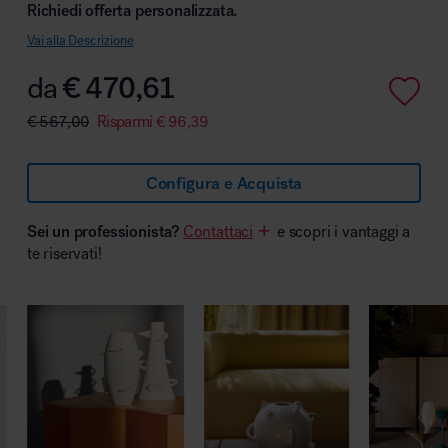
Richiedi offerta personalizzata.
Vai alla Descrizione
da
€
470,61
Area hospitality
€
567,00
Risparmi
€
96,39
Configura e Acquista
Sei un professionista?
Contattaci
e scopri i vantaggi a
te riservati!