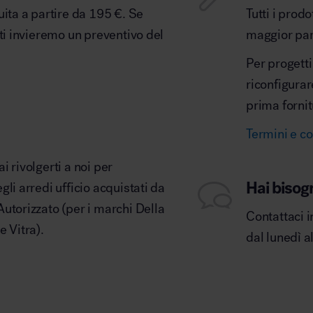
uita a partire da 195 €. Se
Tutti i prod
 ti invieremo un preventivo del
maggior part
Per progetti
riconfigurar
prima fornit
Termini e co
 rivolgerti a noi per
Hai bisog
li arredi ufficio acquistati da
utorizzato (per i marchi Della
Contattaci i
e Vitra).
dal lunedì a