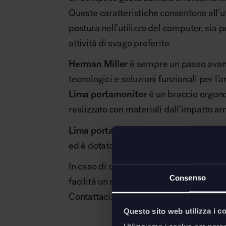
Queste caratteristiche consentono all’u
postura nell’utilizzo del computer, sia pe
attività di svago preferite.
Herman Miller
è sempre un passo avanti
tecnologici e soluzioni funzionali per l’
Lima portamonitor
è un braccio ergono
realizzato con materiali dall’impatto am
Lima
portamonitor
si fissa alla scriv
ed è dotato di clip integrate per la gesti
In caso di doppio schermo, a richiesta,
Consenso
facilità un secondo braccio.
Contattaci: il nostro staff è a tua dispos
Questo sito web utilizza i c