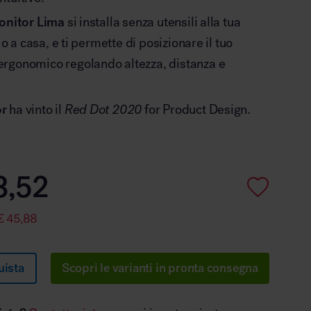
onitor Lima
si installa senza utensili alla tua
 o a casa, e ti permette di posizionare il tuo
rgonomico regolando altezza, distanza e
or
ha vinto il
Red Dot 2020
for Product Design.
3,52
€
45,88
uista
Scopri le varianti in pronta consegna