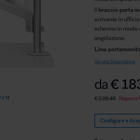
Il
braccio porta m
scrivania in ufficio
Arredo area reception
schermo in modo e
angolazione.
Lima portamonit
Vai alla Descrizione
Area break
€
18
da
ry
€
229,40
Risparmi
Configura e Acq
Area kids