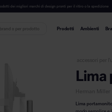
archi di design pronti per il ritiro o la spedizione
I
Prodotti
Ambienti
Br
Lorem ipsum dolor sit amet
accessori per l'u
Lima 
Area direzionale
Herman Miller
Lima portamonit
modo semplice e in