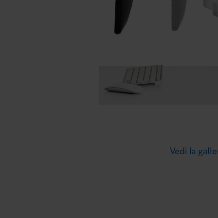
Illuminazione
Area riunione e convegni
Area lounge e attesa
Vedi la galle
MillerKnoll
Area outdoor