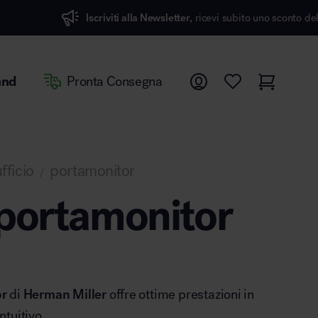
scriviti alla Newsletter,
ricevi subito uno sconto del 7%
and
Pronta Consegna
fficio
portamonitor
/
portamonitor
or
di
Herman Miller
offre ottime prestazioni in
tuitivo.