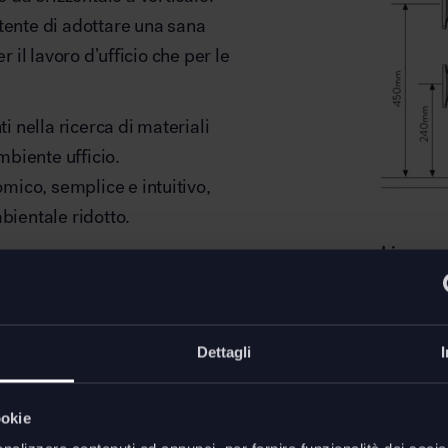
tente di adottare una sana
r il lavoro d’ufficio che per le
 nella ricerca di materiali
ambiente ufficio.
mico, semplice e intuitivo,
bientale ridotto.
Lima po
ania con un semplice morsetto
Regolazi
one dei cavi elettrici.
Regolazi
 su Lima, si può aggiungere con
Inclinaz
Dettagli
Portata:
izione per ogni altro dettaglio.
ookie