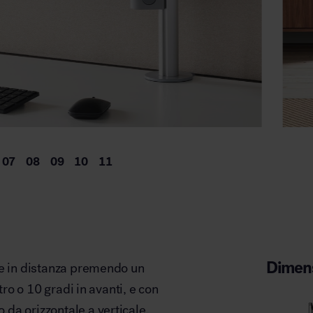
Dimens
a e in distanza premendo un
tro o 10 gradi in avanti, e con
da orizzontale a verticale.