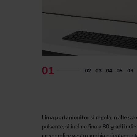
Lima
portamonitor
si regola in altezz
pulsante, si inclina fino a 80 gradi indie
un semplice gesto cambia orientamento 