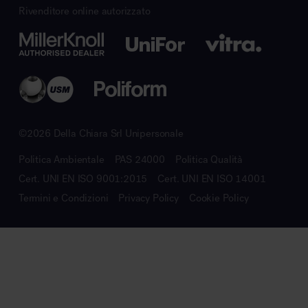
Rivenditore online autorizzato
©2026 Della Chiara Srl Unipersonale
Politica Ambientale
PAS 24000
Politica Qualità
Cert. UNI EN ISO 9001:2015
Cert. UNI EN ISO 14001
Termini e Condizioni
Privacy Policy
Cookie Policy