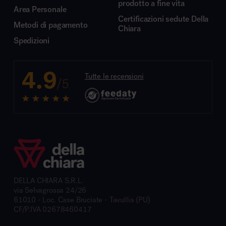
prodotto a fine vita
Area Personale
Certificazioni sedute Della
Metodi di pagamento
Chiara
Spedizioni
4.9
Tutte le recensioni
/5
DELLA CHIARA S.R.L.
via Selvagrossa 24/26
61010 - Loc. Case Bruciate - Tavullia (PU)
CF/P.IVA 02678460417