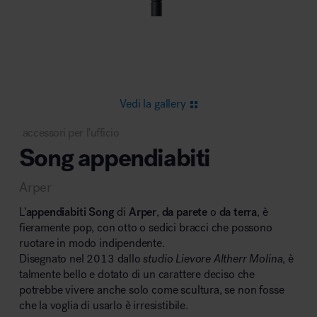
Area riunione e convegni
Vedi la gallery
accessori per l'ufficio
Song appendiabiti
Area lounge e attesa
Arper
L’
appendiabiti Song
di
Arper
,
da parete
o
da terra
, è
fieramente pop, con otto o sedici bracci che possono
ruotare in modo indipendente.
Disegnato nel 2013 dallo
studio Lievore Altherr Molina
, è
Area outdoor
talmente bello e dotato di un carattere deciso che
potrebbe vivere anche solo come scultura, se non fosse
che la voglia di usarlo è irresistibile.