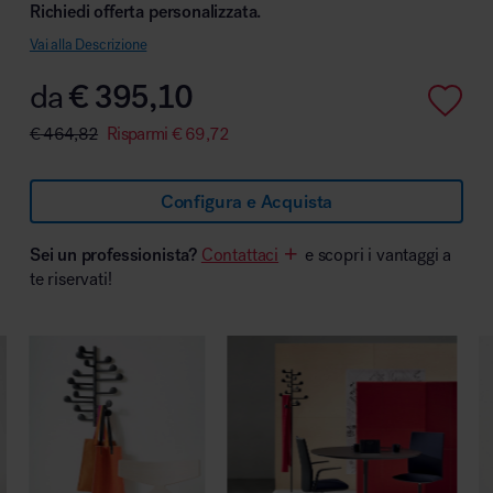
Richiedi offerta personalizzata.
Vai alla Descrizione
da
€
395,10
Area hospitality
€
464,82
Risparmi
€
69,72
Configura e Acquista
Sei un professionista?
Contattaci
e scopri i vantaggi a
te riservati!