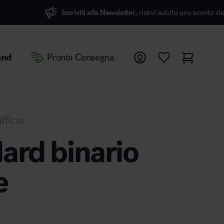
Iscriviti alla Newsletter,
ricevi subito uno sconto del 7%
and
Pronta Consegna
fficio
ard binario
e