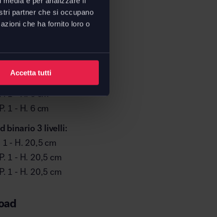
l media e per analizzare il
nostri partner che si occupano
azioni che ha fornito loro o
 binario 1 livello:
Accetta tutti
. 1 - H. 6 cm
P. 1 - H. 6 cm
P. 1 - H. 6 cm
 binario 3 livelli:
. 1 - H. 20,5 cm
 P. 1 - H. 20,5 cm
 P. 1 - H. 20,5 cm
oad