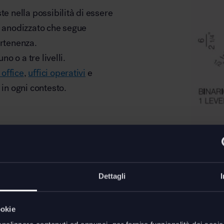
te nella possibilità di essere
o anodizzato che segue
artenenza.
no o a tre livelli.
office
,
uffici operativi
e
 in ogni contesto.
Dettagli
ookie