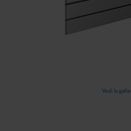
Illuminazione
Area riunione e convegni
Area lounge e attesa
Vedi la galle
MillerKnoll
Area outdoor