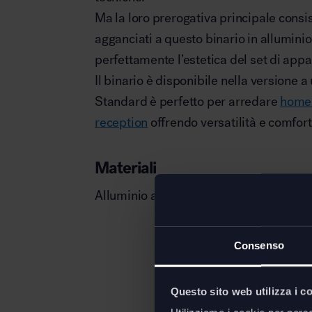
Ma la loro prerogativa principale consis
agganciati a questo binario in allumini
perfettamente l’estetica del set di app
Il binario è disponibile nella versione a u
Standard è perfetto per arredare
home 
reception
offrendo versatilità e comfort
Materiali
Alluminio anodizzato
Consenso
Questo sito web utilizza i c