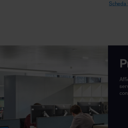
Scheda t
P
Affi
ser
con