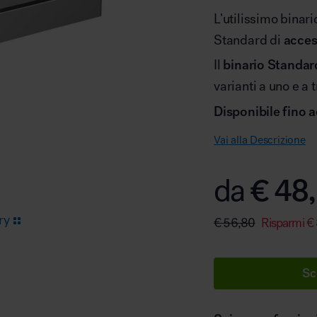
L’utilissimo binari
Standard di
acces
Arredo area reception
Il
binario Standar
varianti a uno e a tr
Disponibile fino 
Vai alla Descrizione
Area break
€
48,
da
ry
€
56,80
Risparmi
€
Sc
Area kids