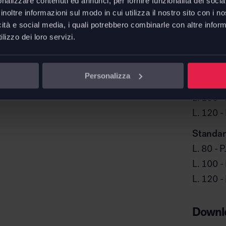
nalizzare contenuti ed annunci, per fornire funzionalità dei socia
inoltre informazioni sul modo in cui utilizza il nostro sito con i 
icità e social media, i quali potrebbero combinarle con altre inform
lizzo dei loro servizi.
Standard
Personalizza
L. 80 - P
L. 100 - 
L. 120 - 
Standard
L. 80 - P
L. 100 -
L. 120 -
Downl