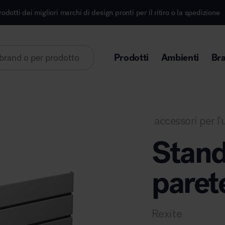
marchi di design pronti per il ritiro o la spedizione
Prodotti
Ambienti
Br
Lorem ipsum dolor sit amet
accessori per l'u
Stand
paret
Area direzionale
Rexite