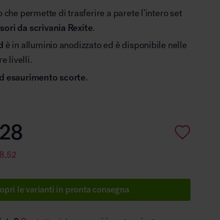
o che permette di trasferire a parete l’intero set
sori da scrivania Rexite
.
d
è in alluminio anodizzato ed è disponibile nelle
e livelli.
ad esaurimento scorte.
28
8,52
opri le varianti in pronta consegna