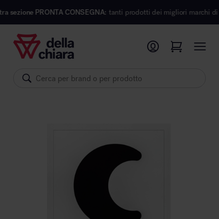
 PRONTA CONSEGNA:
tanti prodotti dei migliori marchi di design pronti p
Prodotti
Ambienti
Brand
Pronta Consegna
Sedute
Arredi
Arredo area operativa
Pareti divisorie
Comfort acustico
Accessori
Illuminazione