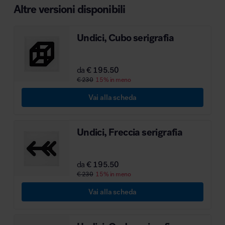
Altre versioni disponibili
MillerKnoll
Undici, Cubo serigrafia
da
€ 195.50
€ 230
15% in meno
Vai alla scheda
Undici, Freccia serigrafia
da
€ 195.50
€ 230
15% in meno
Vai alla scheda