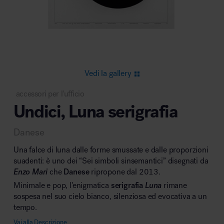
Area riunione e convegni
Vedi la gallery
accessori per l'ufficio
Undici, Luna serigrafia
Area lounge e attesa
Danese
Una falce di luna dalle forme smussate e dalle proporzioni
suadenti: è uno dei “Sei simboli sinsemantici” disegnati da
Enzo Mari
che
Danese
ripropone dal 2013.
Minimale e pop, l’enigmatica
serigrafia
Luna
rimane
Area outdoor
sospesa nel suo cielo bianco, silenziosa ed evocativa a un
tempo.
Vai alla Descrizione