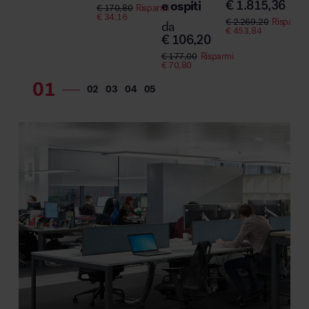
da
€
1.815,36
e ospiti
€
170,80
Risparmi
€
4
€
34,16
€
2.269,20
Risparmi
da
€
453,84
€
106,20
€
177,00
Risparmi
€
70,80