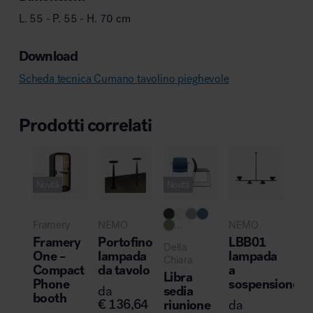
L. 55 - P. 55 - H. 70 cm
Download
Scheda tecnica Cumano tavolino pieghevole
Prodotti correlati
Novità
Novità
Pro
Framery
NEMO
...
NEMO
Cas
Framery
Portofino
LBB01
Della
Nu
One –
lampada
lampada
Chiara
Ro
Compact
da tavolo
a
Libra
lib
Phone
sospensione
sedia
da
leg
booth
€
136,64
riunione
da