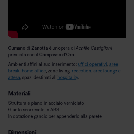
Cumano
di
Zanotta
è un’opera di
Achille Castiglioni
premiata con il
Compasso d’Oro
.
Ambienti affini al suo inserimento:
uffici operativi
,
aree
break
,
home office
, zone living,
reception
,
aree lounge e
attesa
, spazi destinati all’
hospitality
.
Materiali
Struttura e piano in acciaio verniciato
Giunto scorrevole in ABS
In dotazione gancio per appenderlo alla parete
Dimensioni