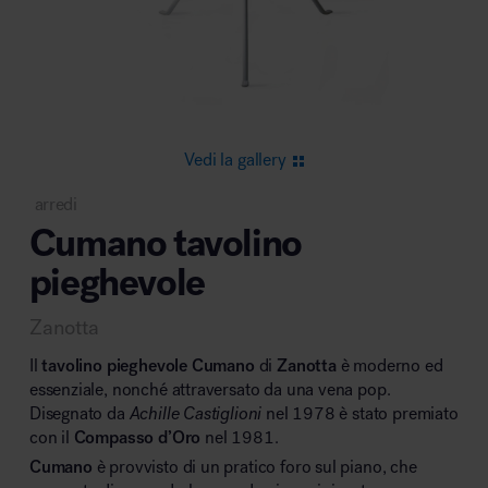
Area riunione e convegni
Vedi la gallery
arredi
Cumano tavolino
Area lounge e attesa
pieghevole
Zanotta
Il
tavolino pieghevole Cumano
di
Zanotta
è moderno ed
essenziale, nonché attraversato da una vena pop.
Disegnato da
Achille Castiglioni
nel 1978 è stato premiato
Area outdoor
con il
Compasso d’Oro
nel 1981.
Cumano
è provvisto di un pratico foro sul piano, che