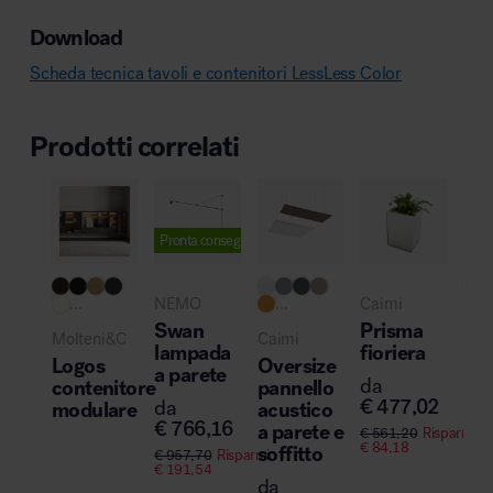
Download
Scheda tecnica tavoli e contenitori LessLess Color
Prodotti correlati
Pronta consegna
Pro
...
NEMO
...
Caimi
NE
Swan
Prisma
Molteni&C
Caimi
La
lampada
fioriera
Logos
Oversize
Mar
a parete
da
contenitore
pannello
la
€
477,02
da
modulare
acustico
a p
€
766,16
a parete e
€
561,20
Risparmi
da
€
84,18
soffitto
€
957,70
Risparmi
€
4
€
191,54
da