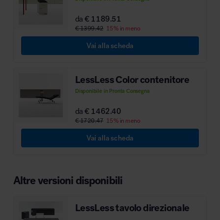
MillerKnoll
da
€ 1189.51
€ 1399.42
15% in meno
Vai alla scheda
LessLess Color contenitore
Disponibile in Pronta Consegna
da
€ 1462.40
€ 1720.47
15% in meno
Vai alla scheda
Altre versioni disponibili
LessLess tavolo direzionale