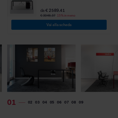
da
€ 2589.41
€ 3046.37
15% in meno
Vai alla scheda