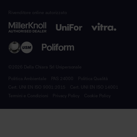
Rivenditore online autorizzato
©2026 Della Chiara Srl Unipersonale
Politica Ambientale
PAS 24000
Politica Qualità
Cert. UNI EN ISO 9001:2015
Cert. UNI EN ISO 14001
Termini e Condizioni
Privacy Policy
Cookie Policy