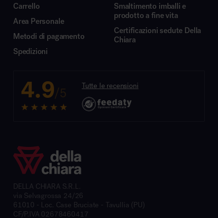
Carrello
Smaltimento imballi e
prodotto a fine vita
Area Personale
Certificazioni sedute Della
Metodi di pagamento
Chiara
Spedizioni
4.9
Tutte le recensioni
/5
DELLA CHIARA S.R.L.
via Selvagrossa 24/26
61010 - Loc. Case Bruciate - Tavullia (PU)
CF/P.IVA 02678460417