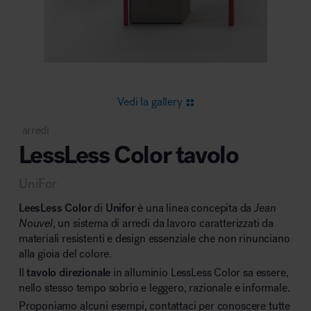
Area riunione e convegni
Vedi la gallery
arredi
LessLess Color tavolo
Area lounge e attesa
UniFor
LeesLess Color
di
Unifor
è una linea concepita da
Jean
Nouvel
, un sistema di arredi da lavoro caratterizzati da
materiali resistenti e design essenziale che non rinunciano
alla gioia del colore.
Area outdoor
Il
tavolo direzionale
in alluminio LessLess Color sa essere,
nello stesso tempo sobrio e leggero, razionale e informale.
Proponiamo alcuni esempi, contattaci per conoscere tutte