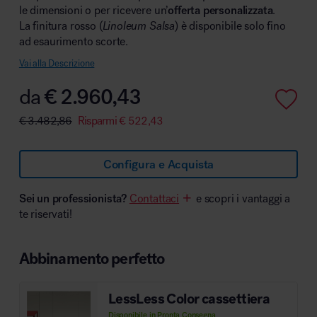
le dimensioni o per ricevere un’
offerta personalizzata
.
La finitura rosso (
Linoleum Salsa
) è disponibile solo fino
ad esaurimento scorte.
Vai alla Descrizione
Area hospitality
da
€
2.960,43
€
3.482,86
Risparmi
€
522,43
Configura e Acquista
Sei un professionista?
Contattaci
e scopri i vantaggi a
te riservati!
Abbinamento perfetto
LessLess Color cassettiera
Disponibile in Pronta Consegna