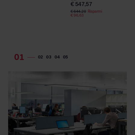
€
62
€
547,57
€
12
€
644,20
Risparmi
€
96,63