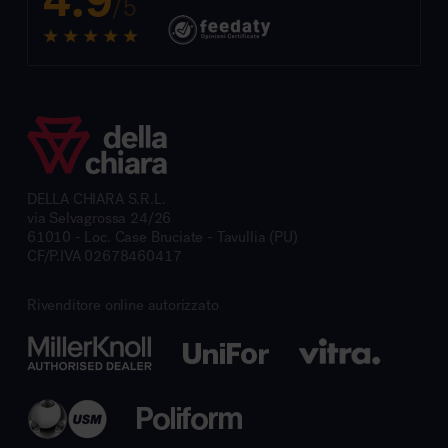
/5
DELLA CHIARA S.R.L.
via Selvagrossa 24/26
61010 - Loc. Case Bruciate - Tavullia (PU)
CF/P.IVA 02678460417
Rivenditore online autorizzato