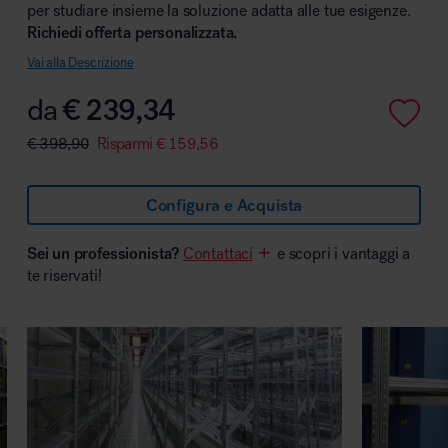
per studiare insieme la soluzione adatta alle tue esigenze.
Richiedi offerta personalizzata.
Vai alla Descrizione
Area hospitality
da
€
239,34
€
398,90
Risparmi
€
159,56
Configura e Acquista
Sei un professionista?
Contattaci
e scopri i vantaggi a
te riservati!