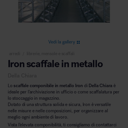
Area riunione e convegni
Vedi la gallery
arredi
librerie, mensole e scaffali
/
Iron scaffale in metallo
Area lounge e attesa
Della Chiara
Lo
scaffale componibile in metallo Iron
di
Della Chiara
è
ideale per l’archiviazione in ufficio o come scaffalatura per
lo stoccaggio in magazzino.
Dotato di una struttura solida e sicura, Iron è versatile
Area outdoor
nelle misure e nelle composizioni, per organizzare al
meglio ogni ambiente di lavoro.
Vista l’elevata componibilità, ti consigliamo di contattarci