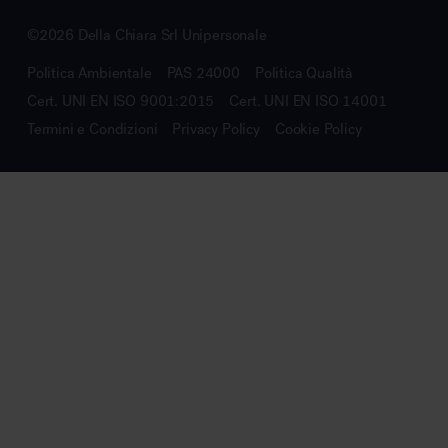
©2026 Della Chiara Srl Unipersonale
Politica Ambientale
PAS 24000
Politica Qualità
Cert. UNI EN ISO 9001:2015
Cert. UNI EN ISO 14001
Termini e Condizioni
Privacy Policy
Cookie Policy