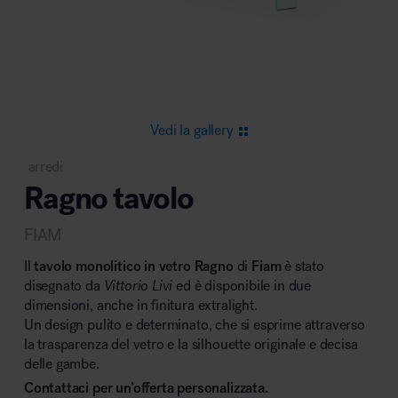
Area riunione e convegni
Vedi la gallery
arredi
Ragno tavolo
Area lounge e attesa
FIAM
Il
tavolo monolitico in vetro Ragno
di
Fiam
è stato
disegnato da
Vittorio Livi
ed è disponibile in due
dimensioni, anche in finitura extralight.
Un design pulito e determinato, che si esprime attraverso
Area outdoor
la trasparenza del vetro e la silhouette originale e decisa
delle gambe.
Contattaci per un’offerta personalizzata.