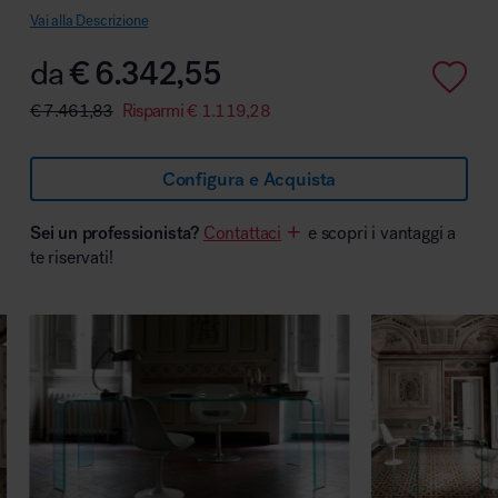
Vai alla Descrizione
da
€
6.342,55
€
7.461,83
Risparmi
€
1.119,28
Area hospitality
Configura e Acquista
Sei un professionista?
Contattaci
e scopri i vantaggi a
te riservati!