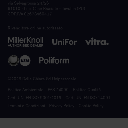
via Selvagrossa 24/26
61010 - Loc. Case Bruciate - Tavullia (PU)
CF/P.IVA 02678460417
Rivenditore online autorizzato
©2026 Della Chiara Srl Unipersonale
Politica Ambientale
PAS 24000
Politica Qualità
Cert. UNI EN ISO 9001:2015
Cert. UNI EN ISO 14001
Termini e Condizioni
Privacy Policy
Cookie Policy