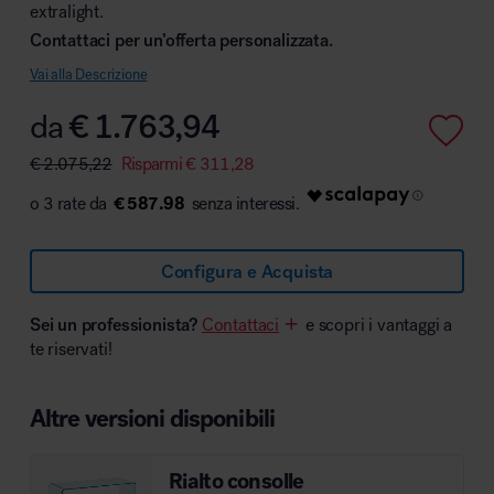
extralight.
Contattaci per un’offerta personalizzata.
Vai alla Descrizione
Area hospitality
da
€
1.763,94
€
2.075,22
Risparmi
€
311,28
€ 587.98
Configura e Acquista
Sei un professionista?
Contattaci
e scopri i vantaggi a
te riservati!
Altre versioni disponibili
Rialto consolle