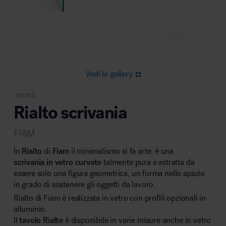
Area riunione e convegni
Vedi la gallery
arredi
Rialto scrivania
Area lounge e attesa
FIAM
In
Rialto
di
Fiam
il minimalismo si fa arte: è una
scrivania in vetro curvato
talmente pura e astratta da
essere solo una figura geometrica, un forma nello spazio
in grado di sostenere gli oggetti da lavoro.
Area outdoor
Rialto di Fiam è realizzata in vetro con profili opzionali in
alluminio.
Il
tavolo Rialto
è disponibile in varie misure anche in vetro