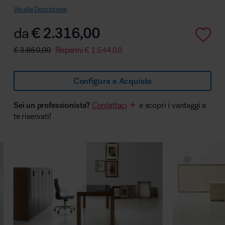
Vai alla Descrizione
da
€
2.316,00
€
3.860,00
Risparmi
€
1.544,00
Area hospitality
Configura e Acquista
Sei un professionista?
Contattaci
e scopri i vantaggi a
te riservati!