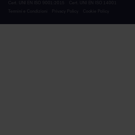
Cert. UNI EN ISO 9001:2015
Cert. UNI EN ISO 14001
Termini e Condizioni
Privacy Policy
Cookie Policy