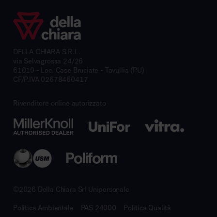
DELLA CHIARA S.R.L.
via Selvagrossa 24/26
61010 - Loc. Case Bruciate - Tavullia (PU)
CF/P.IVA 02678460417
Rivenditore online autorizzato
©2026 Della Chiara Srl Unipersonale
Politica Ambientale
PAS 24000
Politica Qualità