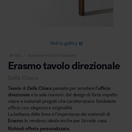
Area riunione e convegni
Vedi la gallery
arredi
scrivanie e tavoli riunione
/
Erasmo tavolo direzionale
Area lounge e attesa
Della Chiara
Tavolo
di
Della Chiara
pensato per arredare
l’ufficio
direzionale
e la sala riunioni, dal design di forte impatto
visivo e materiali pregiati che caratterizzano l’ambiente
ufficio con eleganza e originalità.
Area outdoor
La bellezza delle linee e l’importanza dei materiali di
Erasmo
lo rendono ideale anche per l’arredo casa.
Richiedi offerta personalizzata.