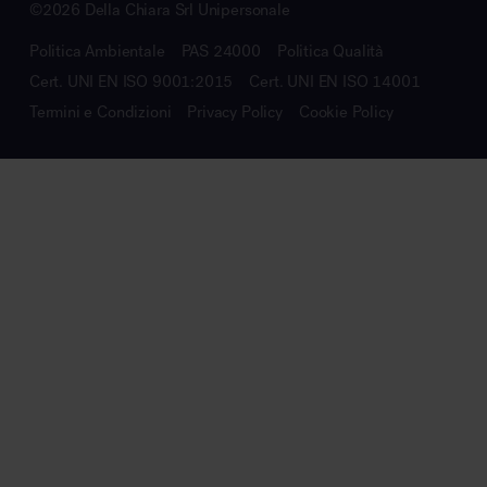
©2026 Della Chiara Srl Unipersonale
Politica Ambientale
PAS 24000
Politica Qualità
Cert. UNI EN ISO 9001:2015
Cert. UNI EN ISO 14001
Termini e Condizioni
Privacy Policy
Cookie Policy