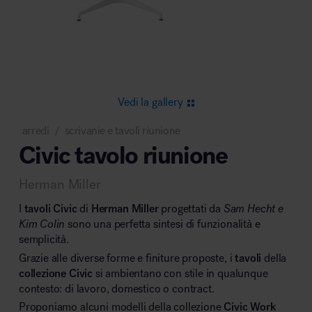
Area riunione e convegni
Vedi la gallery
arredi
scrivanie e tavoli riunione
/
Civic tavolo riunione
Area lounge e attesa
Herman Miller
I
tavoli
Civic
di
Herman Miller
progettati da
Sam Hecht e
Kim Colin
sono una perfetta sintesi di funzionalità e
semplicità.
Grazie alle diverse forme e finiture proposte, i
tavoli
della
Area outdoor
collezione Civic
si ambientano con stile in qualunque
contesto: di lavoro, domestico o contract.
Proponiamo alcuni modelli della collezione
Civic Work