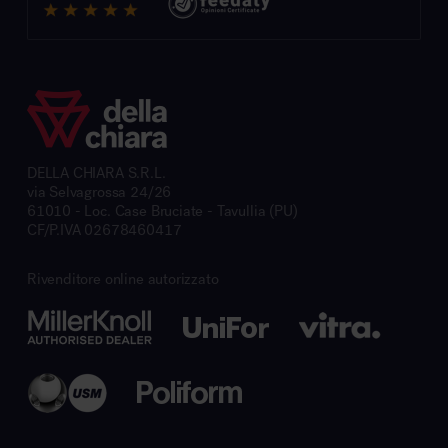
DELLA CHIARA S.R.L.
via Selvagrossa 24/26
61010 - Loc. Case Bruciate - Tavullia (PU)
CF/P.IVA 02678460417
Rivenditore online autorizzato