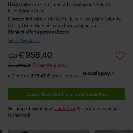
Heigh
(altezza 74 cm), contattaci per scoprire tutta
la collezione Civic.
Il
prezzo indicato
si riferisce al tavolo con piano rotondo
(∅ 100) in melaminico con bordo squadrato.
Area hospitality
Richiedi offerta personalizzata.
Vai alla Descrizione
da
€
958,40
€
1.198,00
Risparmi
€
239,60
319,47 €
Scopri le varianti in pronta consegna
Sei un professionista?
Contattaci
e scopri i vantaggi a
te riservati!