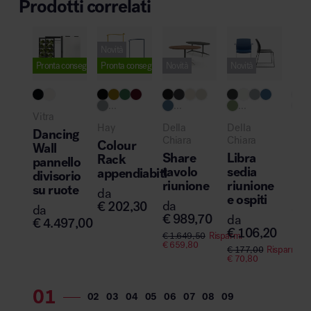
Prodotti correlati
Novità
Pronta consegna
Pronta consegna
Novità
Novità
...
...
...
..
Vitra
Hay
Della
Della
UR
Dancing
Chiara
Chiara
Colour
.0
Wall
Share
Libra
Rack
pa
pannello
tavolo
sedia
appendiabiti
divisorio
da
riunione
riunione
su ruote
€
6
da
e ospiti
da
€
202,30
da
€
1.
€
989,70
da
€
42
€
4.497,00
€
106,20
€
1.649,50
Risparmi
€
659,80
€
177,00
Risparmi
€
70,80