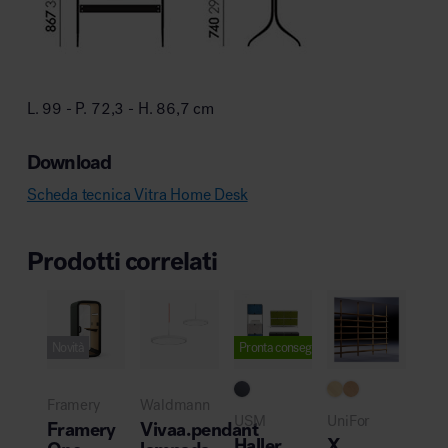
L. 99 - P. 72,3 - H. 86,7 cm
Download
Scheda tecnica Vitra Home Desk
Prodotti correlati
Novità
Pronta consegna
Framery
Waldmann
USM
UniFor
Framery
Vivaa.pendant
Haller
X