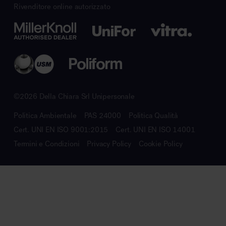
Rivenditore online autorizzato
©2026 Della Chiara Srl Unipersonale
Politica Ambientale
PAS 24000
Politica Qualità
Cert. UNI EN ISO 9001:2015
Cert. UNI EN ISO 14001
Termini e Condizioni
Privacy Policy
Cookie Policy