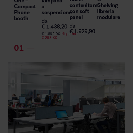
One –
lampada
contenitore
Shelving
Compact
a
con soft
libreria
Phone
sospensione
panel
modulare
booth
da
da
€
1.438,20
€
1.929,90
€
1.692,00
Risparmi
€
253,80