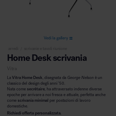
Area riunione e convegni
Vedi la gallery
arredi
scrivanie e tavoli riunione
/
Home Desk scrivania
Area lounge e attesa
Vitra
La
Vitra
Home
Desk
, disegnata da
George Nelson
è un
classico del design degli anni ’50.
Nata come
secrétaire
, ha attraversato indenne diverse
epoche per arrivare a noi fresca e attuale, perfetta anche
Area outdoor
come
scrivania minimal
per postazioni di lavoro
domestiche.
Richiedi offerta personalizzata.