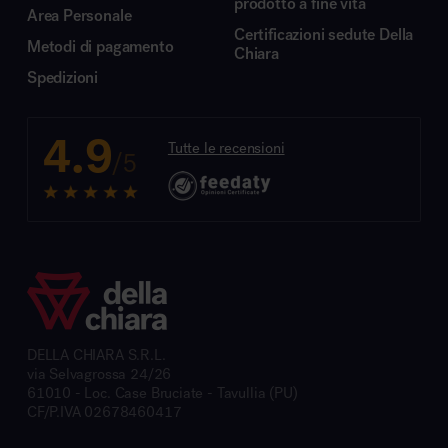
prodotto a fine vita
Area Personale
Certificazioni sedute Della
Metodi di pagamento
Chiara
Spedizioni
4.9
Tutte le recensioni
/5
DELLA CHIARA S.R.L.
via Selvagrossa 24/26
61010 - Loc. Case Bruciate - Tavullia (PU)
CF/P.IVA 02678460417