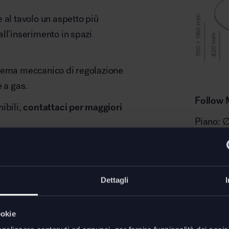
 al tavolo un aspetto più
ll’inserimento in spazi
stema meccanico di regolazione
 a gas.
Follow 
ibili,
contattaci per maggiori
Piano: 
Base: ∅
H. tela
Escursio
x
Dettagli
Downl
logico
ookie
Scheda t