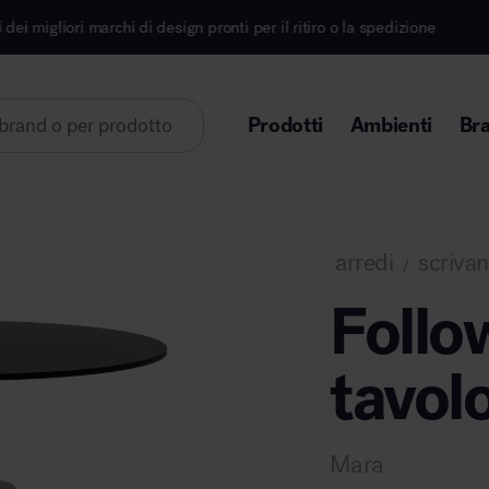
chi di design pronti per il ritiro o la spedizione
Is
Prodotti
Ambienti
Br
Lorem ipsum dolor sit amet
arredi
scrivan
/
Follo
tavolo
Area direzionale
Mara