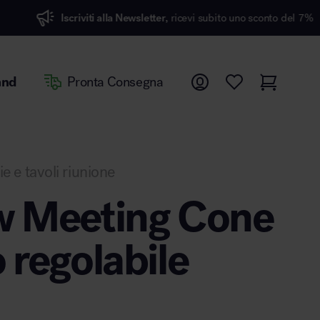
criviti alla Newsletter,
ricevi subito uno sconto del 7%
and
Pronta Consegna
ie e tavoli riunione
w Meeting Cone
 regolabile