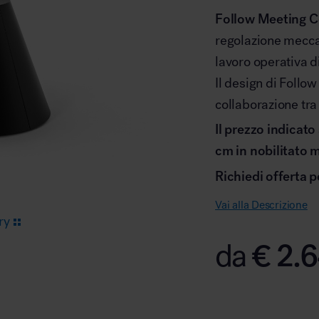
Follow Meeting 
regolazione meccan
Arredo area reception
lavoro operativa d
Il design di Follo
collaborazione tra
Il prezzo indicato
cm in nobilitato 
Area break
Richiedi offerta p
Vai alla Descrizione
ry
€
2.6
da
Area kids