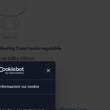
Meeting Cone tavolo regolabile
∅ da 140 a 160 cm
 83 - H. 62 cm
io: 70/116 cm
ne in altezza: 46 cm
Informazioni sui cookie
oad
ecnica e finiture tavolo Follow Meeting Cone