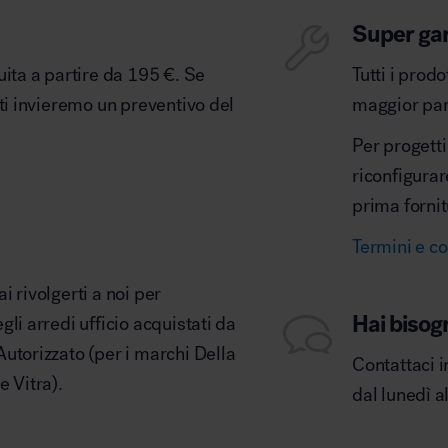
Super ga
uita a partire da 195 €. Se
Tutti i prod
 ti invieremo un preventivo del
maggior part
Per progetti
riconfigurar
prima fornit
Termini e co
 rivolgerti a noi per
Hai bisog
li arredi ufficio acquistati da
utorizzato (per i marchi Della
Contattaci i
e Vitra).
dal lunedì a