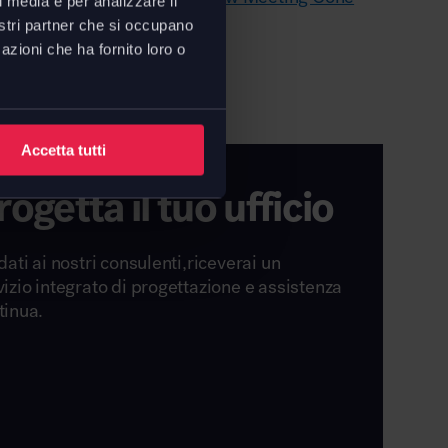
l media e per analizzare il
nostri partner che si occupano
azioni che ha fornito loro o
Accetta tutti
rogetta il tuo ufficio
dati ai nostri consulenti,riceverai un
vizio integrato di progettazione e assistenza
tinua.