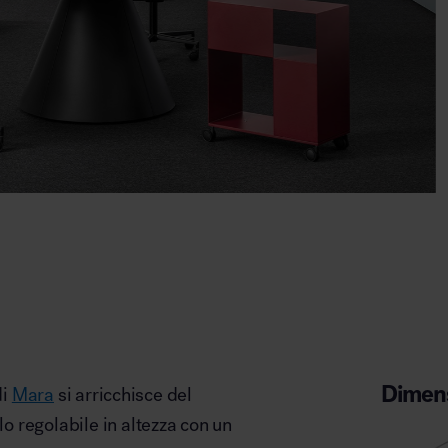
Dimens
di
Mara
si arricchisce del
olo regolabile in altezza con un