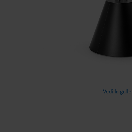
Illuminazione
Area riunione e convegni
Area lounge e attesa
Vedi la galle
MillerKnoll
Area outdoor