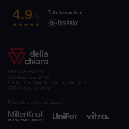
4.9
Tutte le recensioni
/5
DELLA CHIARA S.R.L.
via Selvagrossa 24/26
61010 - Loc. Case Bruciate - Tavullia (PU)
CF/P.IVA 02678460417
Rivenditore online autorizzato