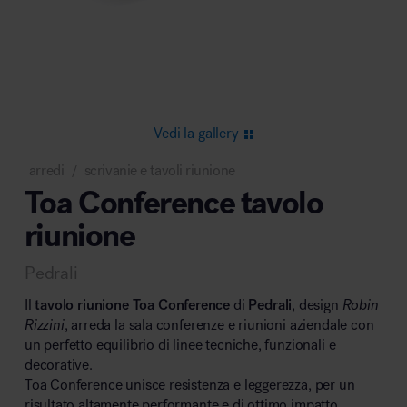
Area riunione e convegni
Vedi la gallery
arredi
scrivanie e tavoli riunione
/
Toa Conference tavolo
Area lounge e attesa
riunione
Pedrali
Il
tavolo riunione
Toa Conference
di
Pedrali
, design
Robin
Rizzini
, arreda la sala conferenze e riunioni aziendale con
un perfetto equilibrio di linee tecniche, funzionali e
Area outdoor
decorative.
Toa Conference unisce resistenza e leggerezza, per un
risultato altamente performante e di ottimo impatto