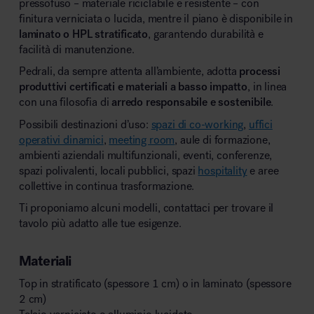
pressofuso – materiale riciclabile e resistente – con
finitura verniciata o lucida, mentre il piano è disponibile in
laminato o HPL stratificato
, garantendo durabilità e
facilità di manutenzione.
Pedrali, da sempre attenta all’ambiente, adotta
processi
produttivi certificati e materiali a basso impatto
, in linea
con una filosofia di
arredo responsabile e sostenibile
.
Possibili destinazioni d’uso:
spazi di co-working
,
uffici
operativi dinamici
,
meeting room
, aule di formazione,
ambienti aziendali multifunzionali, eventi, conferenze,
spazi polivalenti, locali pubblici, spazi
hospitality
e aree
collettive in continua trasformazione.
Ti proponiamo alcuni modelli, contattaci per trovare il
tavolo più adatto alle tue esigenze.
Materiali
Top in stratificato (spessore 1 cm) o in laminato (spessore
2 cm)