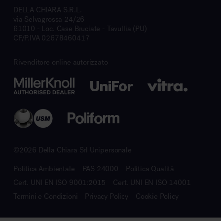
DELLA CHIARA S.R.L.
via Selvagrossa 24/26
61010 - Loc. Case Bruciate - Tavullia (PU)
CF/P.IVA 02678460417
Rivenditore online autorizzato
©2026 Della Chiara Srl Unipersonale
Politica Ambientale
PAS 24000
Politica Qualità
Cert. UNI EN ISO 9001:2015
Cert. UNI EN ISO 14001
Termini e Condizioni
Privacy Policy
Cookie Policy