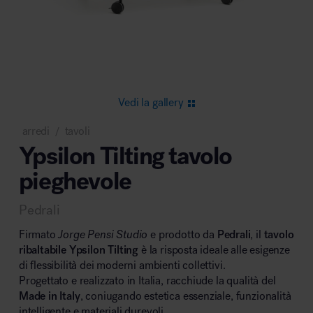
Area riunione e convegni
Vedi la gallery
arredi
tavoli
/
Ypsilon Tilting tavolo
Area lounge e attesa
pieghevole
Pedrali
Firmato
Jorge Pensi Studio
e prodotto da
Pedrali
, il
tavolo
ribaltabile Ypsilon Tilting
è la risposta ideale alle esigenze
di flessibilità dei moderni ambienti collettivi.
Area outdoor
Progettato e realizzato in Italia, racchiude la qualità del
Made in Italy
, coniugando estetica essenziale, funzionalità
intelligente e materiali durevoli.