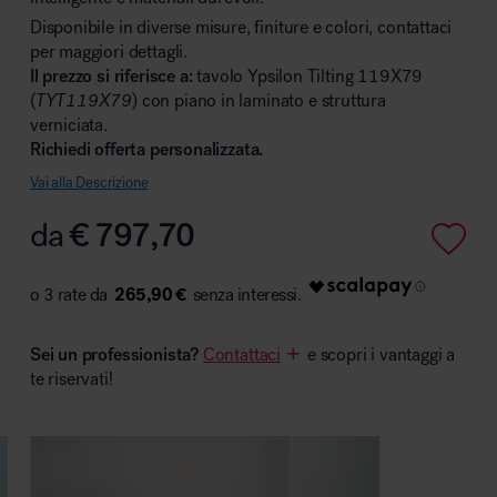
Disponibile in diverse misure, finiture e colori, contattaci
per maggiori dettagli.
Il prezzo si riferisce a:
tavolo Ypsilon Tilting 119X79
(
TYT119X79
) con piano in laminato e struttura
Area hospitality
verniciata.
Richiedi offerta personalizzata.
Vai alla Descrizione
da
€
797,70
265,90 €
Sei un professionista?
Contattaci
e scopri i vantaggi a
te riservati!