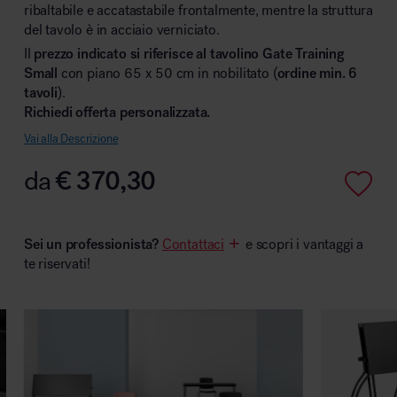
ribaltabile e accatastabile frontalmente, mentre la struttura
del tavolo è in acciaio verniciato.
Il
prezzo indicato si riferisce al tavolino Gate Training
Small
con piano 65 x 50 cm in nobilitato (
ordine min. 6
Area hospitality
tavoli
).
Richiedi offerta personalizzata.
Vai alla Descrizione
da
€
370,30
Sei un professionista?
Contattaci
e scopri i vantaggi a
te riservati!