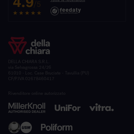
4.9
/5
DELLA CHIARA S.R.L.
via Selvagrossa 24/26
61010 - Loc. Case Bruciate - Tavullia (PU)
CF/P.IVA 02678460417
Rivenditore online autorizzato