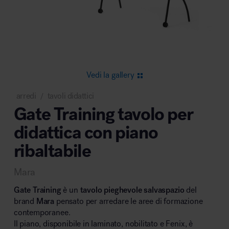
Area riunione e convegni
Vedi la gallery
arredi
tavoli didattici
/
Gate Training tavolo per
Area lounge e attesa
didattica con piano
ribaltabile
Mara
Gate Training
è un
tavolo pieghevole salvaspazio
del
Area outdoor
brand
Mara
pensato per arredare le aree di formazione
contemporanee.
Il piano, disponibile in laminato, nobilitato e Fenix, è