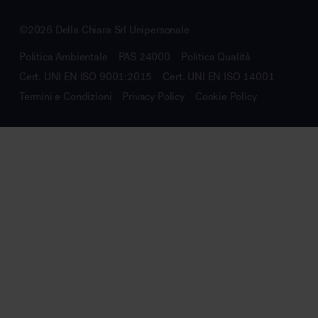
©2026 Della Chiara Srl Unipersonale
Politica Ambientale
PAS 24000
Politica Qualità
Cert. UNI EN ISO 9001:2015
Cert. UNI EN ISO 14001
Termini e Condizioni
Privacy Policy
Cookie Policy