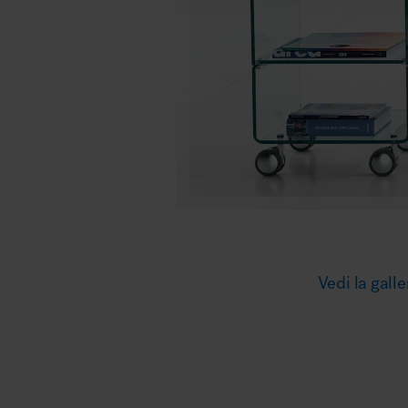
Illuminazione
Area riunione e convegni
Area lounge e attesa
Vedi la galle
MillerKnoll
Area outdoor