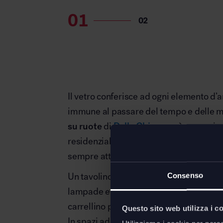
Il vetro conferisce ad ogni elemento d’a
immune al passare del tempo e delle m
su ruote
di
Della Chiara
, può essere in
residenziale o contract, per l’ufficio o ne
sempre attuale e mai invadente.
Un tavolino perfetto in salotto, accant
Consenso
lampade e accessori, oppure di fronte, 
carrellino per oggetti e vivande.
Questo sito web utilizza i c
In spazi adibiti a
reception
,
aree break