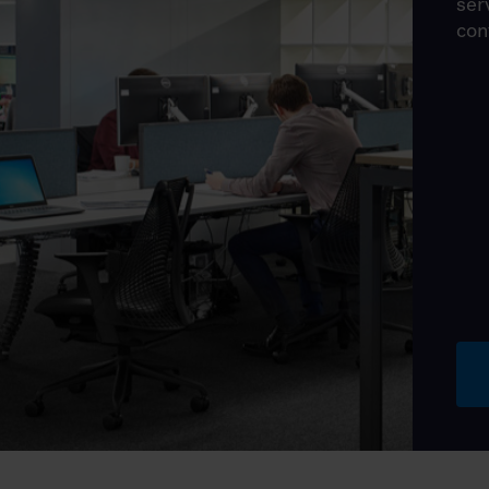
ser
con