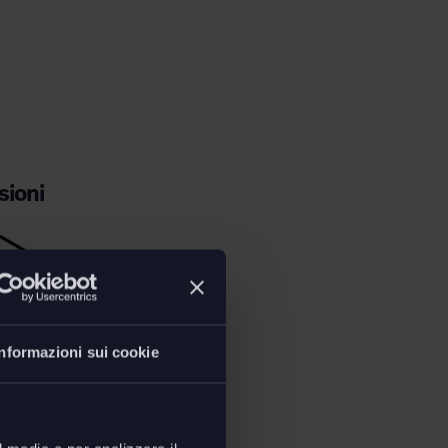
ioni
Informazioni sui cookie
 in vetro su ruote
P. 44 - H. 55 cm