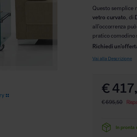
Questo semplice 
vetro curvato
, di
Arredo area reception
all’occorrenza può
pratico comodino 
Richiedi un’offer
Vai alla Descrizione
Area break
€
417
ry
€
695,50
Risp
Area kids
In pronta