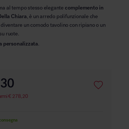
ma al tempo stesso elegante
complemento in
Della Chiara
, è un arredo polifunzionale che
 diventare un comodo tavolino con ripiano o un
su ruote.
ta personalizzata
.
,30
armi
€
278,20
 consegna