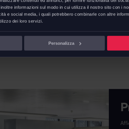
nalizzare contenuti ed annunci, per fornire funzionalità dei socia
inoltre informazioni sul modo in cui utilizza il nostro sito con i 
icità e social media, i quali potrebbero combinarle con altre inform
lizzo dei loro servizi.
Personalizza
P
Affi