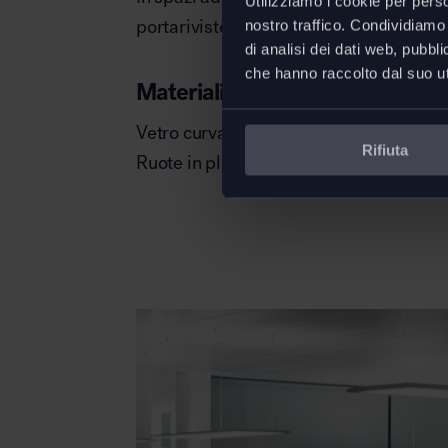
Utilizziamo i cookie per perso
portariviste.
nostro traffico. Condividiamo 
di analisi dei dati web, pubbl
che hanno raccolto dal suo uti
Materiali
Vetro curvato
Rifiuta
Ruote in plastica