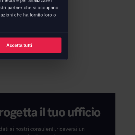
l media e per analizzare il
nostri partner che si occupano
azioni che ha fornito loro o
Accetta tutti
rogetta il tuo ufficio
dati ai nostri consulenti,riceverai un