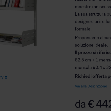
maestro indiscuss
La sua struttura pu
Arredo area reception
designer: unire fun
formale.
Proponiamo alcuni
soluzione ideale.
Il prezzo si rifer
Area break
82,5 cm + 1 menso
mensola 90,4 x 3
Richiedi offerta p
ry
Vai alla Descrizione
Area kids
€
44
da