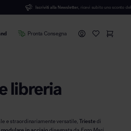
Iscriviti alla Newsletter,
ricevi subito uno sconto del 7%
and
Pronta Consegna
e libreria
le e straordinariamente versatile,
Trieste
di
a modulare in acciaio
disegnata da
Enzo Mari
,