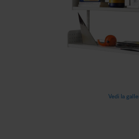
Illuminazione
Area riunione e convegni
Area lounge e attesa
Vedi la galle
MillerKnoll
Area outdoor