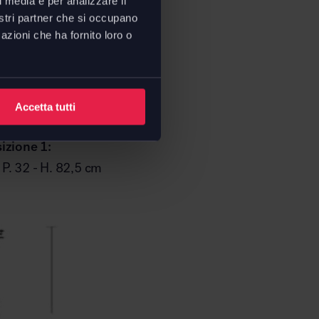
l media e per analizzare il
nostri partner che si occupano
azioni che ha fornito loro o
Accetta tutti
zione 1:
- P. 32 - H. 82,5 cm