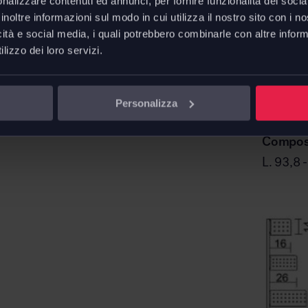
nalizzare contenuti ed annunci, per fornire funzionalità dei socia
inoltre informazioni sul modo in cui utilizza il nostro sito con i 
ad esaurimento scorte.
icità e social media, i quali potrebbero combinarle con altre inform
lizzo dei loro servizi.
Personalizza
 verniciato epoxy
co HPL grigio perla
Composi
L. 93,8 