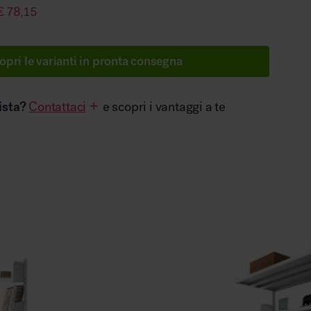
€
78,15
opri le varianti in pronta consegna
ista?
Contattaci
e scopri i vantaggi a te