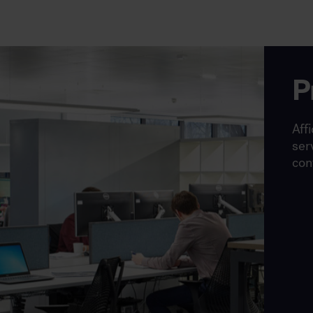
P
Affi
ser
con