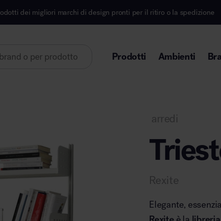
 marchi di design pronti per il ritiro o la spedizione
Prodotti
Ambienti
Br
Lorem ipsum dolor sit amet
arredi
Triest
Area direzionale
Rexite
Elegante, essenzia
Rexite
è la
libreri