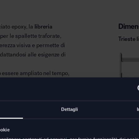
Dimens
iato epoxy, la
libreria
per le spallette traforate,
Trieste l
erezza visiva e permette di
adattandosi alle esigenze di
ò essere ampliato nel tempo,
oni su misura per ambienti
tality
o contract.
: dalle soluzioni più compatte a
Dettagli
ti attrezzate o zone living.
iosamente sia in contesti
ookie
 una scelta perfetta per chi