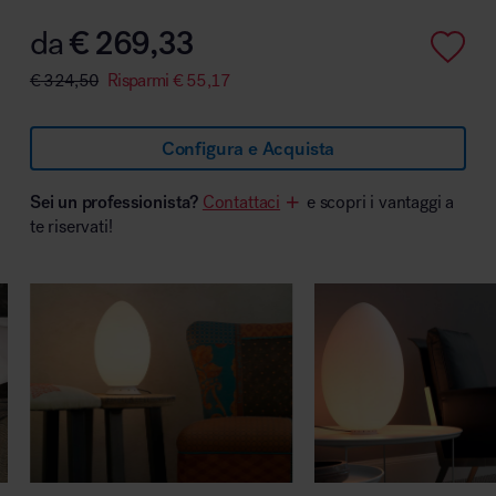
da
€
269,33
€
324,50
Risparmi
€
55,17
Area hospitality
Configura e Acquista
Sei un professionista?
Contattaci
e scopri i vantaggi a
te riservati!