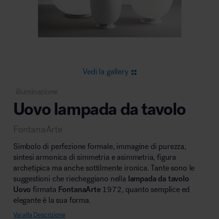
Area riunione e convegni
Vedi la gallery
illuminazione
Uovo lampada da tavolo
Area lounge e attesa
FontanaArte
Simbolo di perfezione formale, immagine di purezza,
sintesi armonica di simmetria e asimmetria, figura
archetipica ma anche sottilmente ironica. Tante sono le
suggestioni che riecheggiano nella
lampada da tavolo
Area outdoor
Uovo
firmata
FontanaArte
1972, quanto semplice ed
elegante è la sua forma.
Vai alla Descrizione