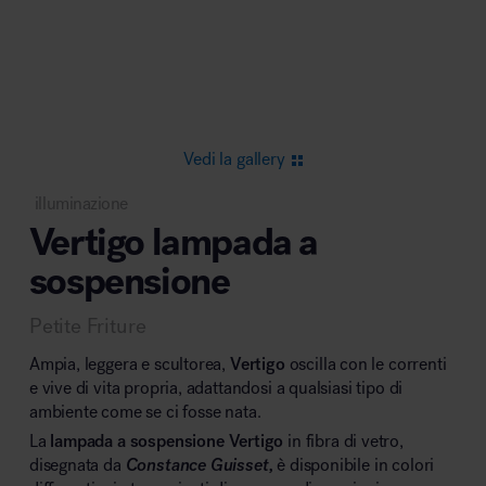
Area riunione e convegni
Vedi la gallery
illuminazione
Vertigo lampada a
Area lounge e attesa
sospensione
Petite Friture
Ampia, leggera e scultorea,
Vertigo
oscilla con le correnti
e vive di vita propria, adattandosi a qualsiasi tipo di
ambiente come se ci fosse nata.
Area outdoor
La
lampada a sospensione
Vertigo
in fibra di vetro,
disegnata da
Constance Guisset,
è disponibile in colori