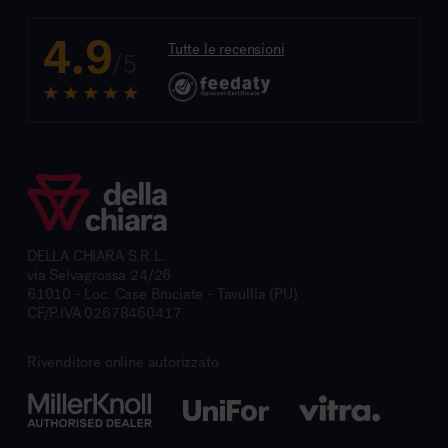
4.9
Tutte le recensioni
/5
DELLA CHIARA S.R.L.
via Selvagrossa 24/26
61010 - Loc. Case Bruciate - Tavullia (PU)
CF/P.IVA 02678460417
Rivenditore online autorizzato