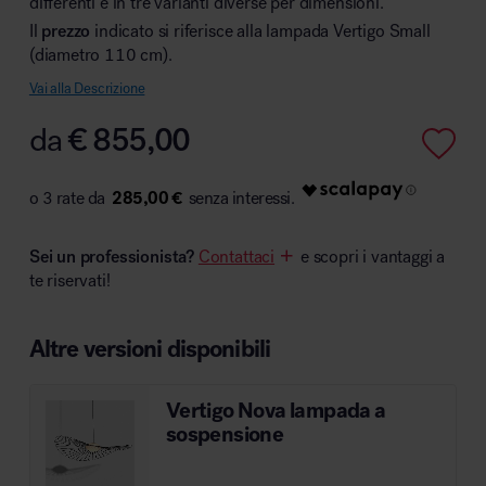
differenti e in tre varianti diverse per dimensioni.
Il
prezzo
indicato si riferisce alla lampada Vertigo Small
(diametro 110 cm).
Vai alla Descrizione
Area hospitality
da
€
855,00
285,00 €
Sei un professionista?
Contattaci
e scopri i vantaggi a
te riservati!
Altre versioni disponibili
Vertigo Nova lampada a
sospensione