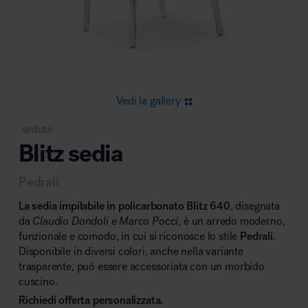
Area riunione e convegni
Vedi la gallery
sedute
Blitz sedia
Area lounge e attesa
Pedrali
La sedia impilabile in policarbonato Blitz 640
, disegnata
da
Claudio Dondoli e Marco Pocci
, è un arredo moderno,
funzionale e comodo, in cui si riconosce lo stile
Pedrali
.
Disponibile in diversi colori, anche nella variante
Area outdoor
trasparente, può essere accessoriata con un morbido
cuscino.
Richiedi offerta personalizzata.