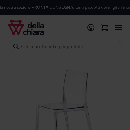
 sezione PRONTA CONSEGNA:
tanti prodotti dei migliori marchi di design
Prodotti
Ambienti
Brand
Pronta Consegna
Sedute
Arredi
Arredo area operativa
Pareti divisorie
Comfort acustico
Accessori
Illuminazione