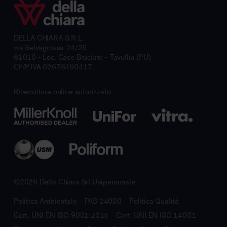
DELLA CHIARA S.R.L.
via Selvagrossa 24/26
61010 - Loc. Case Bruciate - Tavullia (PU)
CF/P.IVA 02678460417
Rivenditore online autorizzato
©2026 Della Chiara Srl Unipersonale
Politica Ambientale
PAS 24000
Politica Qualità
Cert. UNI EN ISO 9001:2015
Cert. UNI EN ISO 14001