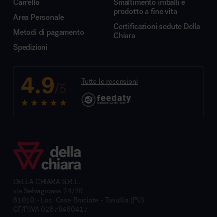
Carrello
Smaltimento imballi e
prodotto a fine vita
Area Personale
Certificazioni sedute Della
Metodi di pagamento
Chiara
Spedizioni
4.9
Tutte le recensioni
/5
DELLA CHIARA S.R.L.
via Selvagrossa 24/26
61010 - Loc. Case Bruciate - Tavullia (PU)
CF/P.IVA 02678460417