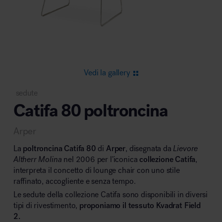
Area riunione e convegni
Vedi la gallery
sedute
Catifa 80 poltroncina
Area lounge e attesa
Arper
La
poltroncina Catifa 80
di
Arper
, disegnata da
Lievore
Altherr Molina
nel 2006 per l’iconica
collezione Catifa
,
interpreta il concetto di lounge chair con uno stile
raffinato, accogliente e senza tempo.
Area outdoor
Le sedute della collezione Catifa sono disponibili in diversi
tipi di rivestimento,
proponiamo il tessuto Kvadrat Field
2.