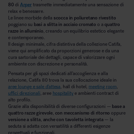
80
di
Arper
trasmette immediatamente una sensazione di
relax e benessere.
Le linee morbide della
scocca in poliuretano rivestito
poggiano su
basi a slitta in acciaio cromato
o a
quattro
razze in alluminio
, creando un equilibrio estetico elegante
e contemporaneo.
Il design minimale, cifra distintiva della collezione Catifa,
viene qui amplificato da proporzioni generose e da una
cura sartoriale dei dettagli, capace di valorizzare ogni
ambiente con discrezione e personalità.
Pensata per gli spazi dedicati all’accoglienza e alla
relazione, Catifa 80 trova la sua collocazione ideale in
aree lounge e sale d’attesa
, hall di hotel,
meeting room
,
uffici direzionali
, aree
hospitality
e ambienti contract di
alto profilo.
Grazie alla disponibilità di diverse configurazioni —
base a
quattro razze girevole
,
con meccanismo di ritorno
oppure
versione a slitta
,
anche con tavoletta integrata
— la
seduta si adatta con versatilità a differenti esigenze
progettuali e funzionali.