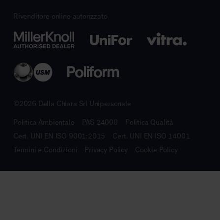
Rivenditore online autorizzato
©2026 Della Chiara Srl Unipersonale
Politica Ambientale
PAS 24000
Politica Qualità
Cert. UNI EN ISO 9001:2015
Cert. UNI EN ISO 14001
Termini e Condizioni
Privacy Policy
Cookie Policy