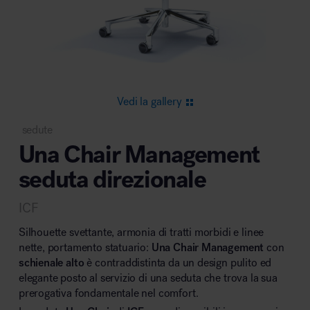
Area riunione e convegni
Vedi la gallery
sedute
Una Chair Management
Area lounge e attesa
seduta direzionale
ICF
Silhouette svettante, armonia di tratti morbidi e linee
nette, portamento statuario:
Una Chair Management
con
schienale alto
è contraddistinta da un design pulito ed
Area outdoor
elegante posto al servizio di una seduta che trova la sua
prerogativa fondamentale nel comfort.