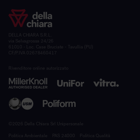
DELLA CHIARA S.R.L.
via Selvagrossa 24/26
61010 - Loc. Case Bruciate - Tavullia (PU)
CF/P.IVA 02678460417
Rivenditore online autorizzato
©2026 Della Chiara Srl Unipersonale
Politica Ambientale
PAS 24000
Politica Qualità