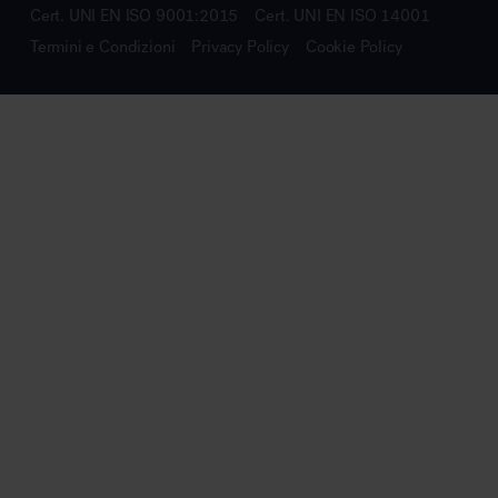
Cert. UNI EN ISO 9001:2015
Cert. UNI EN ISO 14001
Termini e Condizioni
Privacy Policy
Cookie Policy