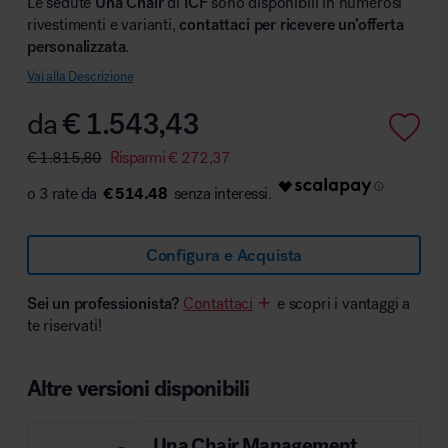
Le sedute
Una Chair
di
ICF
sono disponibili in numerosi
rivestimenti e varianti,
contattaci per ricevere un’offerta
personalizzata
.
Vai alla Descrizione
Area hospitality
da
€
1.543,43
€
1.815,80
Risparmi
€
272,37
€ 514.48
Configura e Acquista
Sei un professionista?
Contattaci
e scopri i vantaggi a
te riservati!
Altre versioni disponibili
Una Chair Management