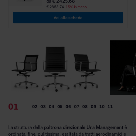
da
€ 2425.68
€ 2853.74
15% in meno
Vai alla scheda
La struttura della
poltrona direzionale Una Management
è
ordinata, fine, pulitissima, esaltata da tratti aerodinamici e