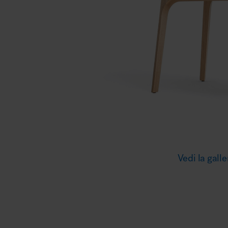
Illuminazione
Area riunione e convegni
Area lounge e attesa
Vedi la galle
MillerKnoll
Area outdoor