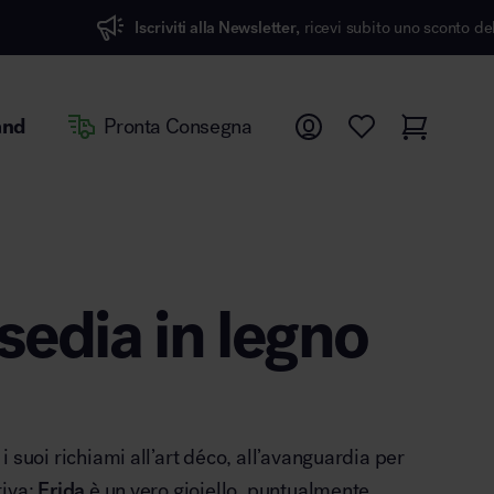
Iscriviti alla Newsletter,
ricevi subito uno sconto del 7%
and
Pronta Consegna
sedia in legno
 suoi richiami all’art déco, all’avanguardia per
tiva:
Frida
è un vero gioiello, puntualmente