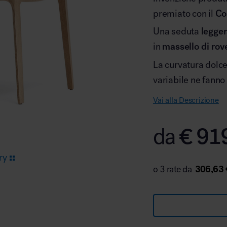
premiato con il
Co
Una seduta
legge
Arredo area reception
in
massello di rov
La curvatura dolce 
variabile ne fanno
Vai alla Descrizione
Area break
€
91
da
ry
306,63 
Area kids