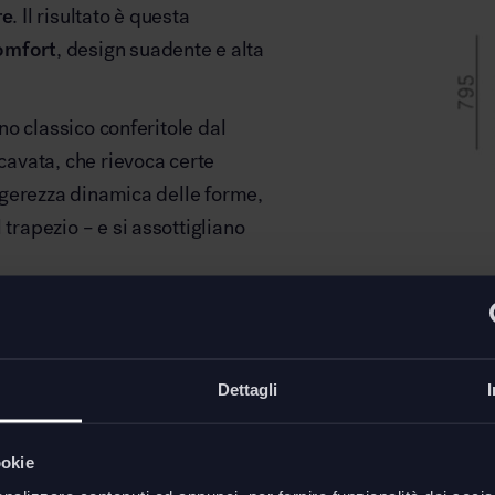
re
. Il risultato è questa
omfort
, design suadente e alta
ono classico conferitole dal
scavata, che rievoca certe
leggerezza dinamica delle forme,
 trapezio – e si assottigliano
è disponibile in svariate
Sedia in
L. 45 - 
Dettagli
sionale
Downl
ookie