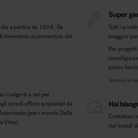
Super ga
uita a partire da 195 €. Se
Tutti i prod
 ti invieremo un preventivo del
maggior part
Per progetti
riconfigurar
prima fornit
Termini e co
 rivolgerti a noi per
Hai bisog
li arredi ufficio acquistati da
utorizzato (per i marchi Della
Contattaci i
e Vitra).
dal lunedì a