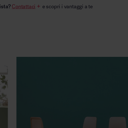
ista?
Contattaci
e scopri i vantaggi a te