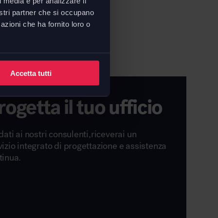
l media e per analizzare il
tecnica sedia Frida 752
nostri partner che si occupano
azioni che ha fornito loro o
Accetta tutti
rogetta il tuo ufficio
dati ai nostri consulenti,riceverai un
vizio integrato di progettazione e assistenza
tinua.