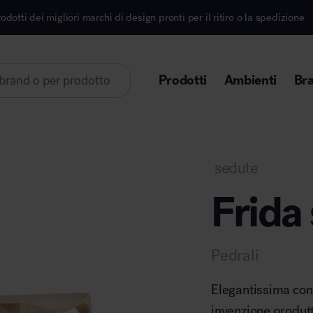
marchi di design pronti per il ritiro o la spedizione
Prodotti
Ambienti
Br
Lorem ipsum dolor sit amet
sedute
Frida 
Area direzionale
Pedrali
Elegantissima con i
invenzione produt