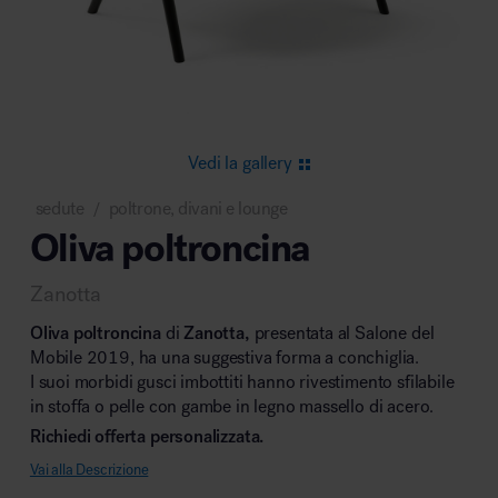
Area riunione e convegni
Vedi la gallery
sedute
poltrone, divani e lounge
/
Oliva poltroncina
Area lounge e attesa
Zanotta
Oliva poltroncina
di
Zanotta,
presentata al Salone del
Mobile 2019, ha una suggestiva forma a conchiglia.
I suoi morbidi gusci imbottiti hanno rivestimento sfilabile
in stoffa o pelle con gambe in legno massello di acero.
Area outdoor
Richiedi offerta personalizzata.
Vai alla Descrizione