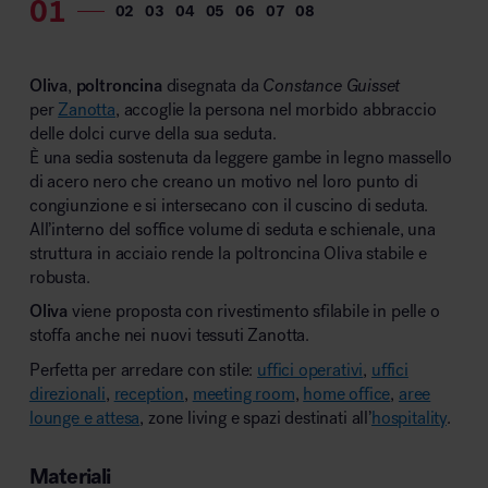
MillerKnoll
Oliva
,
poltroncina
disegnata da
Constance Guisset
per
Zanotta
, accoglie la persona nel morbido abbraccio
delle dolci curve della sua seduta.
È una sedia sostenuta da leggere gambe in legno massello
di acero nero che creano un motivo nel loro punto di
congiunzione e si intersecano con il cuscino di seduta.
All’interno del soffice volume di seduta e schienale, una
struttura in acciaio rende la poltroncina Oliva stabile e
robusta.
Oliva
viene proposta con rivestimento sfilabile in pelle o
stoffa anche nei nuovi tessuti Zanotta.
Perfetta per arredare con stile:
uffici operativi
,
uffici
direzionali
,
reception
,
meeting room
,
home office
,
aree
lounge e attesa
, zone living e spazi destinati all’
hospitality
.
Materiali