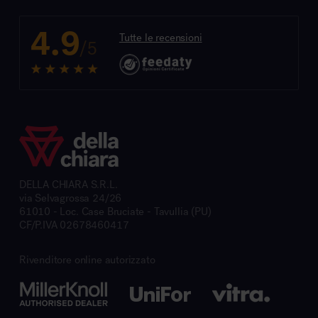
4.9
Tutte le recensioni
/5
DELLA CHIARA S.R.L.
via Selvagrossa 24/26
61010 - Loc. Case Bruciate - Tavullia (PU)
CF/P.IVA 02678460417
Rivenditore online autorizzato