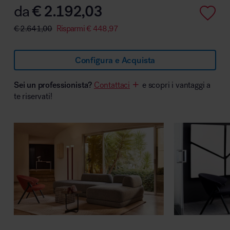
da
€
2.192,03
€
2.641,00
Risparmi
€
448,97
Area hospitality
Configura e Acquista
Sei un professionista?
Contattaci
e scopri i vantaggi a
te riservati!