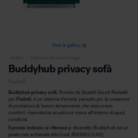
Area riunione e convegni
Vedi la gallery
sedute
poltrone, divani e lounge
/
Buddyhub privacy sofà
Area lounge e attesa
Pedrali
Buddyhub privacy sofà
, firmato da
Busetti Garuti Redaelli
per
Pedrali
, è un sistema d’arredo pensato per la creazione
di postazioni di lavoro temporanee che assicurano
comfort, riservatezza acustica e visiva all’interno di spazi
Area outdoor
condivisi.
Il prezzo indicato si riferisce a
: divanetto Buddyhub ad un
posto con schienale alto (cod. BDH001/140),