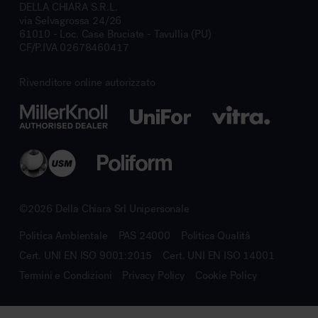
DELLA CHIARA S.R.L.
via Selvagrossa 24/26
61010 - Loc. Case Bruciate - Tavullia (PU)
CF/P.IVA 02678460417
Rivenditore online autorizzato
©2026 Della Chiara Srl Unipersonale
Politica Ambientale
PAS 24000
Politica Qualità
Cert. UNI EN ISO 9001:2015
Cert. UNI EN ISO 14001
Termini e Condizioni
Privacy Policy
Cookie Policy