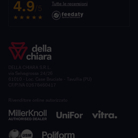
4.9
Tutte le recensioni
/5
DELLA CHIARA S.R.L.
via Selvagrossa 24/26
61010 - Loc. Case Bruciate - Tavullia (PU)
CF/P.IVA 02678460417
Rivenditore online autorizzato