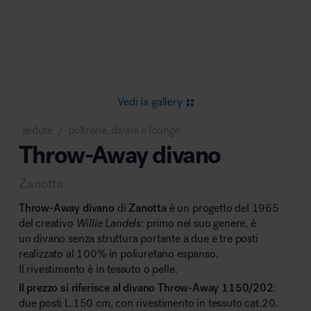
Area riunione e convegni
Vedi la gallery
sedute
poltrone, divani e lounge
/
Throw-Away divano
Area lounge e attesa
Zanotta
Throw-Away divano
di
Zanotta
è un progetto del 1965
del creativo
Willie Landels
: primo nel suo genere, è
un divano senza struttura portante a due e tre posti
realizzato al 100% in poliuretano espanso.
Area outdoor
Il rivestimento è in tessuto o pelle.
Il prezzo si riferisce al divano Throw-Away 1150/202
:
due posti L.150 cm, con rivestimento in tessuto cat.20.