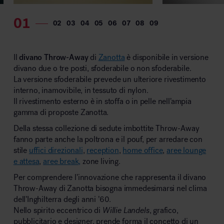
MillerKnoll
Il
divano Throw-Away
di
Zanotta
è disponibile in versione
divano due o tre posti, sfoderabile o non sfoderabile.
La versione sfoderabile prevede un ulteriore rivestimento
interno, inamovibile, in tessuto di nylon.
Il rivestimento esterno è in stoffa o in pelle nell’ampia
gamma di proposte Zanotta.
Della stessa collezione di sedute imbottite Throw-Away
fanno parte anche la poltrona e il pouf, per arredare con
stile
uffici direzionali
,
reception
,
home office
,
aree lounge
e attesa
,
aree break,
zone living.
Per comprendere l’innovazione che rappresenta il divano
Throw-Away di Zanotta bisogna immedesimarsi nel clima
dell’Inghilterra degli anni ’60.
Nello spirito eccentrico di
Willie Landels
, grafico,
pubblicitario e designer, prende forma il concetto di un