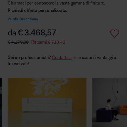
Chiamaci per conoscere la vasta gamma di finiture.
Richiedi offerta personalizzata.
Vai alla Descrizione
Area hospitality
da
€
3.468,57
€
4.179,00
Risparmi
€
710,43
Sei un professionista?
Contattaci
e scopri i vantaggi a
te riservati!