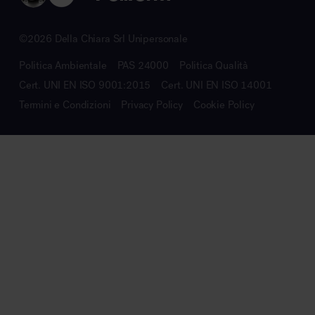
©2026 Della Chiara Srl Unipersonale
Politica Ambientale
PAS 24000
Politica Qualità
Cert. UNI EN ISO 9001:2015
Cert. UNI EN ISO 14001
Termini e Condizioni
Privacy Policy
Cookie Policy