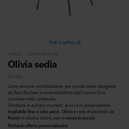
Area riunione e convegni
Vedi la gallery
sedute
sedie collettività
/
Olivia sedia
Area lounge e attesa
Rexite
Linee sinuose, morbidissime, per questa sedia disegnata
da
Raul Barbieri
e contraddistinta dall’iconico foro
circolare nello schienale.
Struttura in acciaio cromato, scocca in polipropilene,
Area outdoor
impilabile fino a otto pezzi, Olivia
è resa disponibile da
Rexite
in diversi colori,
con o senza braccioli
.
Richiedi offerta personalizzata.