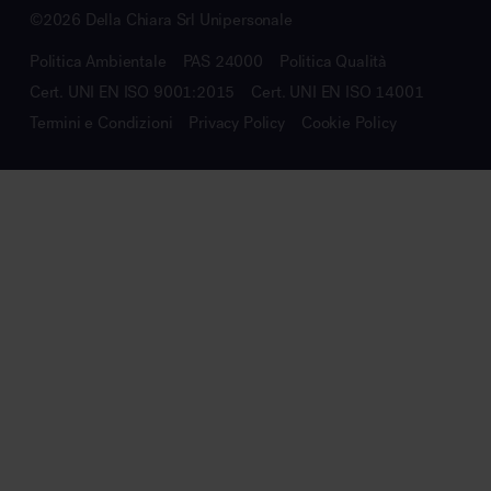
©2026 Della Chiara Srl Unipersonale
Politica Ambientale
PAS 24000
Politica Qualità
Cert. UNI EN ISO 9001:2015
Cert. UNI EN ISO 14001
Termini e Condizioni
Privacy Policy
Cookie Policy