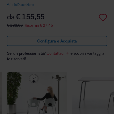
Vai alla Descrizione
da
€
155,55
€
183,00
Risparmi
€
27,45
Area hospitality
Configura e Acquista
Sei un professionista?
Contattaci
e scopri i vantaggi a
te riservati!