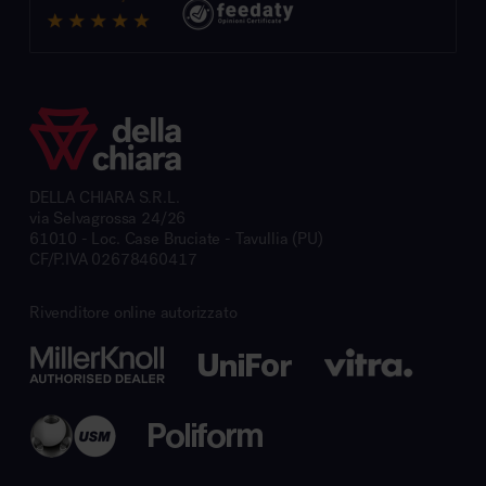
DELLA CHIARA S.R.L.
via Selvagrossa 24/26
61010 - Loc. Case Bruciate - Tavullia (PU)
CF/P.IVA 02678460417
Rivenditore online autorizzato