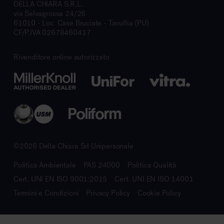
DELLA CHIARA S.R.L.
via Selvagrossa 24/26
61010 - Loc. Case Bruciate - Tavullia (PU)
CF/P.IVA 02678460417
Rivenditore online autorizzato
©2026 Della Chiara Srl Unipersonale
Politica Ambientale
PAS 24000
Politica Qualità
Cert. UNI EN ISO 9001:2015
Cert. UNI EN ISO 14001
Termini e Condizioni
Privacy Policy
Cookie Policy