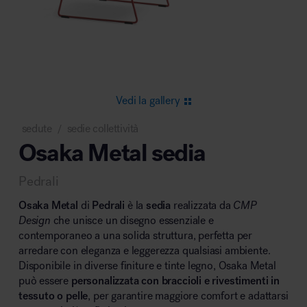
Area riunione e convegni
Vedi la gallery
sedute
sedie collettività
/
Osaka Metal sedia
Area lounge e attesa
Pedrali
Osaka Metal
di
Pedrali
è la
sedia
realizzata da
CMP
Design
che unisce un disegno essenziale e
contemporaneo a una solida struttura, perfetta per
arredare con eleganza e leggerezza qualsiasi ambiente.
Area outdoor
Disponibile in diverse finiture e tinte legno, Osaka Metal
può essere
personalizzata con braccioli e rivestimenti in
tessuto o pelle
, per garantire maggiore comfort e adattarsi