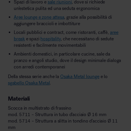
Spazi di lavoro e
sale riunioni
, dove si richiede
un’estetica pulita ed una seduta ergonomica
Aree lounge e zone attesa
, grazie alla possibilità di
aggiungere braccioli e imbottiture
Locali pubblici e contract, come ristoranti, caffè,
aree
break
e spazi
hospitality
, che necessitano di sedute
resistenti e facilmente movimentabili
Ambienti domestici, in particolare cucine, sale da
pranzo e angoli studio, dove il design minimale dialoga
con arredi contemporanei
Della stessa serie anche la
Osaka Metal lounge
e lo
sgabello Osaka Metal
.
Materiali
Scocca in multistrato di frassino
mod. 5711 – Struttura in tubo d’acciaio Ø 16 mm
mod. 5714 – Struttura a slitta in tondino d’acciaio Ø 11
mm