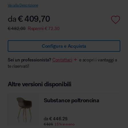
Vai alla Descrizione
da
€
409,70
€
482,00
Risparmi
€
72,30
Area hospitality
Configura e Acquista
Sei un professionista?
Contattaci
e scopri i vantaggi a
te riservati!
Altre versioni disponibili
Substance poltroncina
da
€ 446.25
€ 525
15% in meno