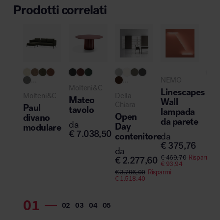
Prodotti correlati
Novi
...
...
NEMO
Molteni&C
Del
Linescapes
Molteni&C
Della
Chi
Mateo
Wall
Chiara
Paul
Ta
tavolo
lampada
Open
divano
tav
da parete
da
Day
modulare
da
€
7.038,50
contenitore
da
€
1
€
375,76
da
€
23
€
469,70
Risparmi
€
2.277,60
€
95
€
93,94
€
3.796,00
Risparmi
€
1.518,40