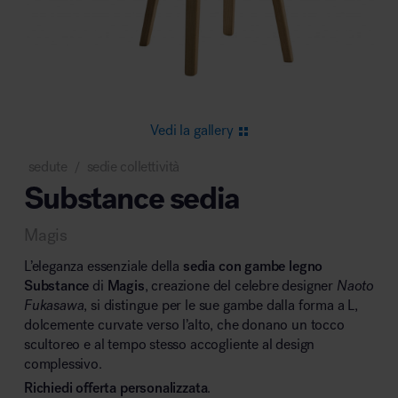
Area riunione e convegni
Vedi la gallery
sedute
sedie collettività
/
Substance sedia
Area lounge e attesa
Magis
L’eleganza essenziale della
sedia con gambe legno
Substance
di
Magis
, creazione del celebre designer
Naoto
Fukasawa
, si distingue per le sue gambe dalla forma a L,
dolcemente curvate verso l’alto, che donano un tocco
Area outdoor
scultoreo e al tempo stesso accogliente al design
complessivo.
Richiedi offerta personalizzata
.