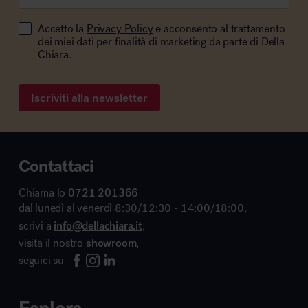
Accetto la
Privacy Policy
e acconsento al trattamento
dei miei dati per finalità di marketing da parte di Della
Chiara.
Iscriviti alla newsletter
Contattaci
Chiama lo
0721 201366
dal lunedì al venerdì 8:30/12:30 - 14:00/18:00,
scrivi a
info@dellachiara.it
,
visita il nostro
showroom
,
seguici su