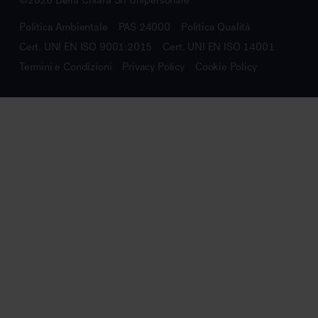
Politica Ambientale
PAS 24000
Politica Qualità
Cert. UNI EN ISO 9001:2015
Cert. UNI EN ISO 14001
Termini e Condizioni
Privacy Policy
Cookie Policy