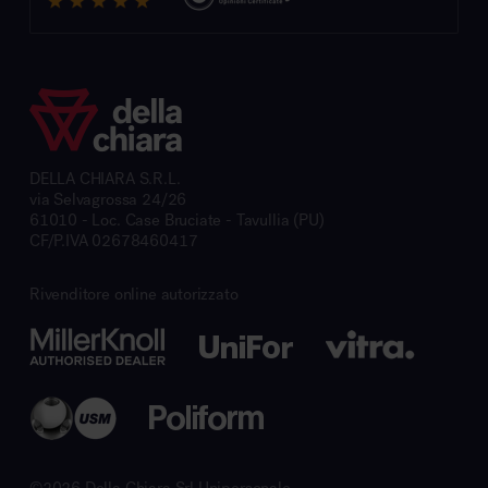
DELLA CHIARA S.R.L.
via Selvagrossa 24/26
61010 - Loc. Case Bruciate - Tavullia (PU)
CF/P.IVA 02678460417
Rivenditore online autorizzato
©2026 Della Chiara Srl Unipersonale