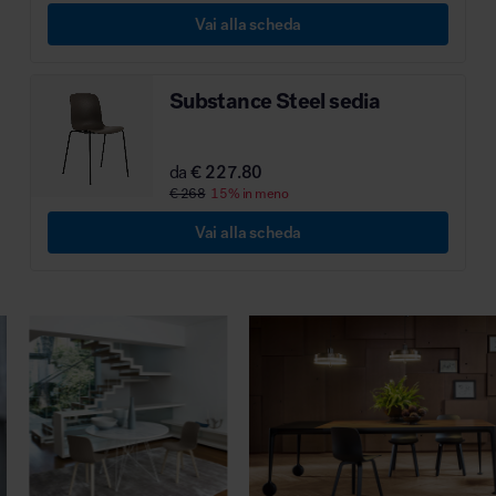
Vai alla scheda
MillerKnoll
Substance Steel sedia
da
€ 227.80
€ 268
15% in meno
Vai alla scheda