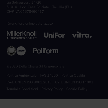
via Selvagrossa 24/26
61010 - Loc. Case Bruciate - Tavullia (PU)
CF/P.IVA 02678460417
Rivenditore online autorizzato
©2026 Della Chiara Srl Unipersonale
Politica Ambientale
PAS 24000
Politica Qualità
Cert. UNI EN ISO 9001:2015
Cert. UNI EN ISO 14001
Termini e Condizioni
Privacy Policy
Cookie Policy