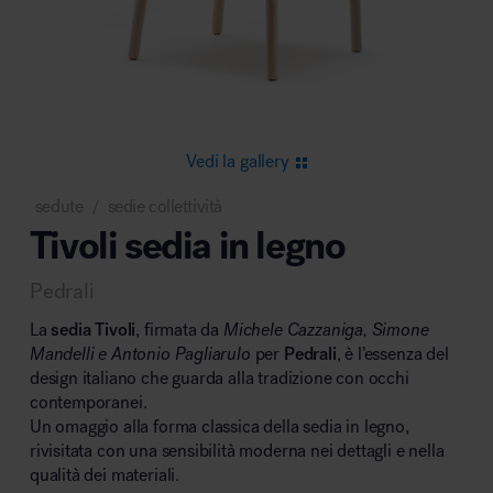
Area riunione e convegni
Vedi la gallery
sedute
sedie collettività
/
Tivoli sedia in legno
Area lounge e attesa
Pedrali
La
sedia Tivoli
, firmata da
Michele Cazzaniga, Simone
Mandelli e Antonio Pagliarulo
per
Pedrali
, è l’essenza del
design italiano che guarda alla tradizione con occhi
contemporanei.
Area outdoor
Un omaggio alla forma classica della sedia in legno,
rivisitata con una sensibilità moderna nei dettagli e nella
qualità dei materiali.