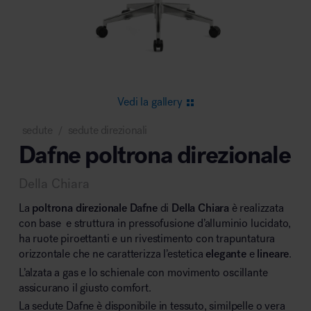
Area riunione e convegni
Vedi la gallery
sedute
sedute direzionali
/
Dafne poltrona direzionale
Area lounge e attesa
Della Chiara
La
poltrona direzionale Dafne
di
Della Chiara
è realizzata
con base e struttura in pressofusione d’alluminio lucidato,
ha ruote piroettanti e un rivestimento con trapuntatura
orizzontale che ne caratterizza l’estetica
elegante
e
lineare
.
Area outdoor
L’alzata a gas e lo schienale con movimento oscillante
assicurano il giusto comfort.
La sedute Dafne è disponibile in tessuto, similpelle o vera