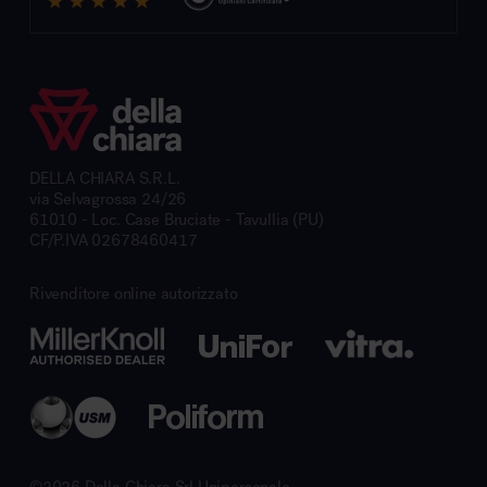
DELLA CHIARA S.R.L.
via Selvagrossa 24/26
61010 - Loc. Case Bruciate - Tavullia (PU)
CF/P.IVA 02678460417
Rivenditore online autorizzato