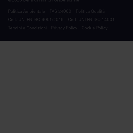
©2026 Della Chiara Srl Unipersonale
Politica Ambientale
PAS 24000
Politica Qualità
Cert. UNI EN ISO 9001:2015
Cert. UNI EN ISO 14001
Termini e Condizioni
Privacy Policy
Cookie Policy