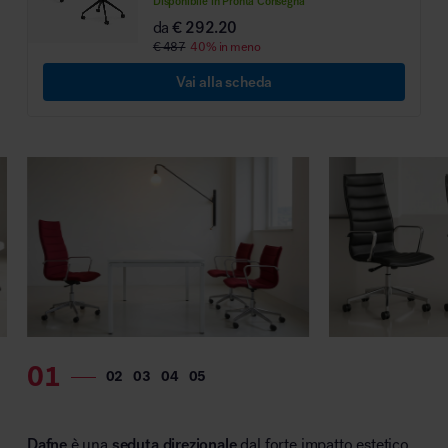
Disponibile in Pronta Consegna
MillerKnoll
da
€ 292.20
€ 487
40% in meno
Vai alla scheda
Dafne
è una
seduta direzionale
dal forte impatto estetico