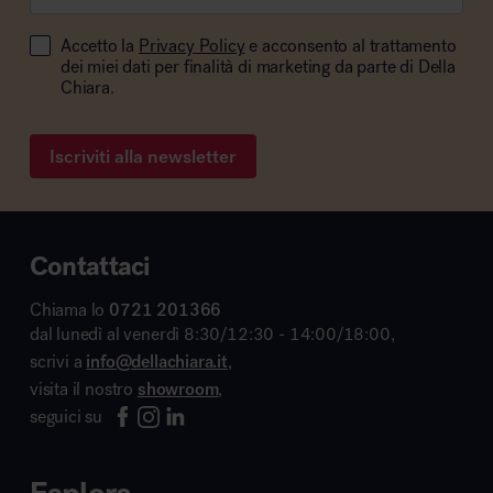
Accetto la
Privacy Policy
e acconsento al trattamento
dei miei dati per finalità di marketing da parte di Della
Chiara.
Iscriviti alla newsletter
Contattaci
Chiama lo
0721 201366
dal lunedì al venerdì 8:30/12:30 - 14:00/18:00,
scrivi a
info@dellachiara.it
,
visita il nostro
showroom
,
seguici su