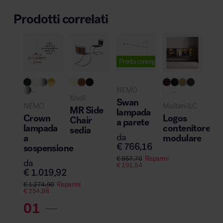
Prodotti correlati
Pronta consegna
...
NEMO
...
Knoll
Swan
NEMO
Molteni&C
MR Side
lampada
Crown
Logos
Chair
a parete
lampada
contenitore
sedia
da
a
modulare
€
766,16
sospensione
€
957,70
Risparmi
da
€
191,54
€
1.019,92
€
1.274,90
Risparmi
€
254,98