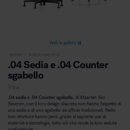
Area riunione e convegni
Vedi la gallery
sedute
sedute operative
/
.04 Sedia e .04 Counter
Area lounge e attesa
sgabello
Vitra
.04 sedia
e
.04 Counter sgabello,
di
Maarten Van
Severen
, con il loro design discreto non hanno l’aspetto di
una sedia e di uno sgabello da ufficio tradizionali. Nelle
Area outdoor
loro strutture hanno però, grazie al sapiente uso di
materiali e tecnologia, tutto ciò che rende la loro seduta
confortevole.