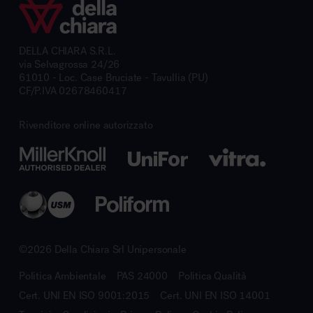
DELLA CHIARA S.R.L.
via Selvagrossa 24/26
61010 - Loc. Case Bruciate - Tavullia (PU)
CF/P.IVA 02678460417
Rivenditore online autorizzato
©2026 Della Chiara Srl Unipersonale
Politica Ambientale
PAS 24000
Politica Qualità
Cert. UNI EN ISO 9001:2015
Cert. UNI EN ISO 14001