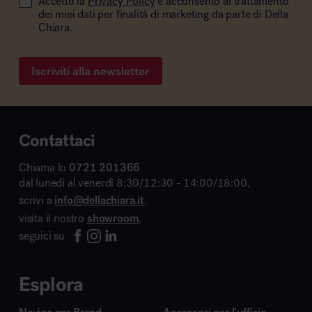
Accetto la
Privacy Policy
e acconsento al trattamento
dei miei dati per finalità di marketing da parte di Della
Chiara.
Iscriviti alla newsletter
Contattaci
Chiama lo
0721 201366
dal lunedì al venerdì 8:30/12:30 - 14:00/18:00,
scrivi a
info@dellachiara.it
,
visita il nostro
showroom
,
seguici su
Esplora