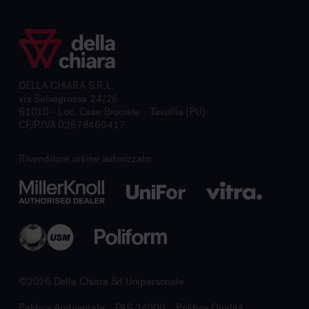
DELLA CHIARA S.R.L.
via Selvagrossa 24/26
61010 - Loc. Case Bruciate - Tavullia (PU)
CF/P.IVA 02678460417
Rivenditore online autorizzato
©2026 Della Chiara Srl Unipersonale
Politica Ambientale
PAS 24000
Politica Qualità