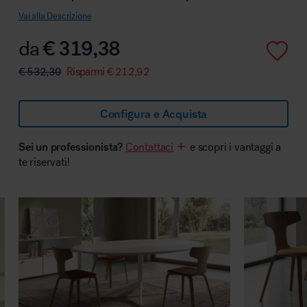
Vai alla Descrizione
da
€
319,38
Area hospitality
€
532,30
Risparmi
€
212,92
Configura e Acquista
Sei un professionista?
Contattaci
e scopri i vantaggi a
te riservati!