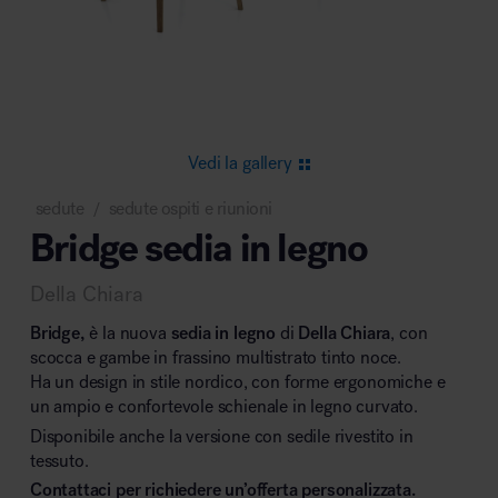
Area riunione e convegni
Vedi la gallery
sedute
sedute ospiti e riunioni
/
Bridge sedia in legno
Area lounge e attesa
Della Chiara
Bridge,
è la nuova
sedia in legno
di
Della Chiara
, con
scocca e gambe in frassino multistrato tinto noce.
Ha un design in stile nordico, con forme ergonomiche e
un ampio e confortevole schienale in legno curvato.
Area outdoor
Disponibile anche la versione con sedile rivestito in
tessuto.
Contattaci per richiedere un’offerta personalizzata.