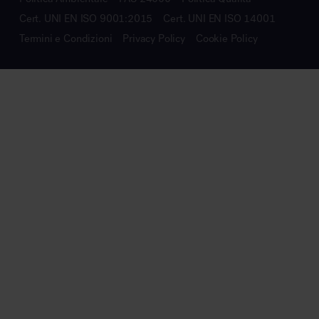
Cert. UNI EN ISO 9001:2015
Cert. UNI EN ISO 14001
Termini e Condizioni
Privacy Policy
Cookie Policy