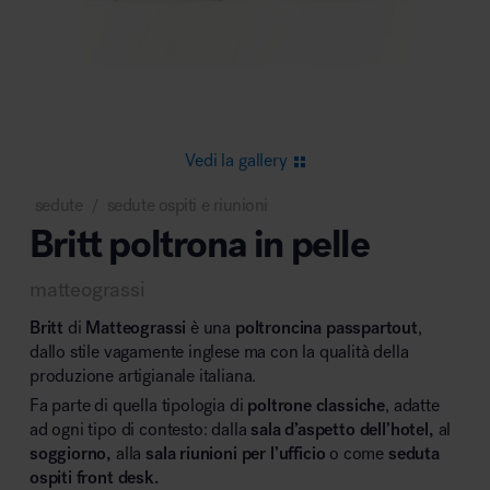
Area riunione e convegni
Vedi la gallery
sedute
sedute ospiti e riunioni
/
Britt poltrona in pelle
Area lounge e attesa
matteograssi
Britt
di
Matteograssi
è una
poltroncina passpartout
,
dallo stile vagamente inglese ma con la qualità della
produzione artigianale italiana.
Fa parte di quella tipologia di
poltrone classiche
, adatte
Area outdoor
ad ogni tipo di contesto: dalla
sala d’aspetto dell’hotel,
al
soggiorno,
alla
sala riunioni per l’ufficio
o come
seduta
ospiti front desk.