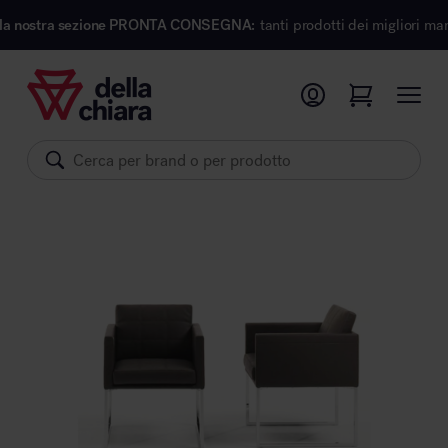
sezione PRONTA CONSEGNA:
tanti prodotti dei migliori marchi di design
Prodotti
Ambienti
Brand
Pronta Consegna
Sedute
Arredi
Arredo area operativa
Pareti divisorie
Comfort acustico
Accessori
Illuminazione