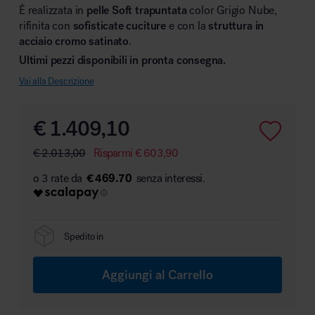
È realizzata in
pelle Soft
trapuntata
color Grigio Nube,
rifinita con
sofisticate cuciture
e con la
struttura in
acciaio cromo satinato
.
Ultimi pezzi disponibili in pronta consegna.
Area hospitality
Vai alla Descrizione
€
1.409,10
€
2.013,00
Risparmi
€
603,90
€ 469.70
Spedito in
Aggiungi al Carrello