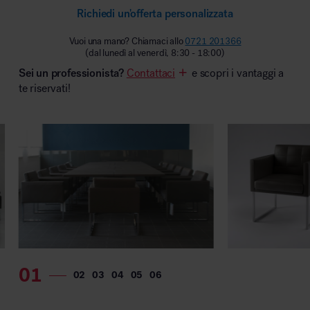
Richiedi un'offerta personalizzata
MillerKnoll
Vuoi una mano? Chiamaci allo
0721 201366
(dal lunedì al venerdì, 8:30 - 18:00)
Sei un professionista?
Contattaci
e scopri i vantaggi a
te riservati!