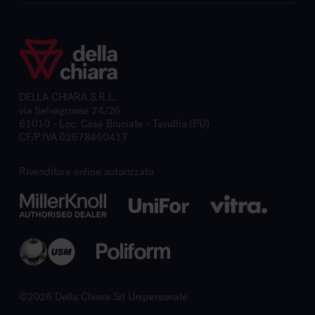
DELLA CHIARA S.R.L.
via Selvagrossa 24/26
61010 - Loc. Case Bruciate - Tavullia (PU)
CF/P.IVA 02678460417
Rivenditore online autorizzato
©2026 Della Chiara Srl Unipersonale