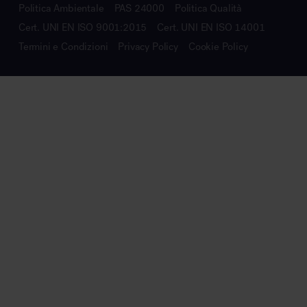
Politica Ambientale
PAS 24000
Politica Qualità
Cert. UNI EN ISO 9001:2015
Cert. UNI EN ISO 14001
Termini e Condizioni
Privacy Policy
Cookie Policy